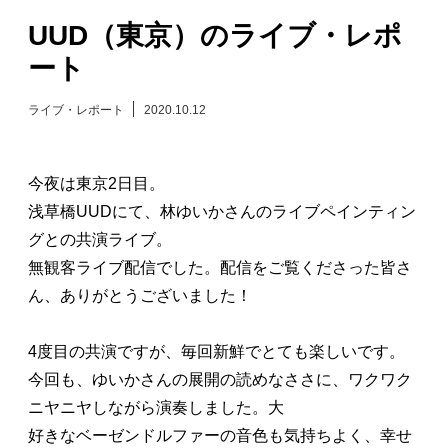
UUD（東京）のライブ・レポ
日々のレポート
ート
Specials
ライブ・レポート
2020.10.12
プロフィール
今夜は東京2日目。
演奏依頼
浅草橋UUDにて、林ゆいかさんのライブペインティン
グとの共演ライブ。
お問い合わせ
無観客ライブ配信でした。配信をご覧くださった皆さ
ん、ありがとうございました！
4度目の共演ですが、毎回新鮮でとても楽しいです。
今回も、ゆいかさんの展開の読めなささに、ワクワク
ニヤニヤしながら演奏しました。大
好きなベーゼンドルファーの音色も気持ちよく、幸せ