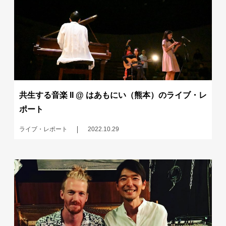
共生する音楽 II @ はあもにい（熊本）のライブ・レ
ポート
ライブ・レポート
2022.10.29