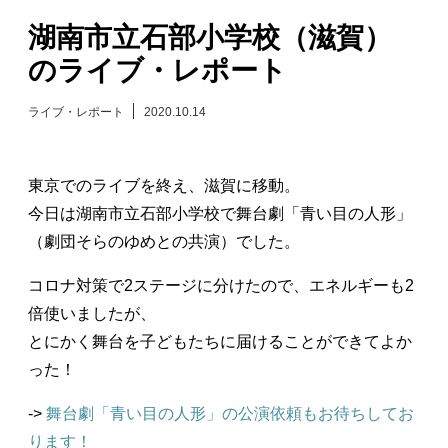
湖南市立石部小学校（滋賀）
日々のレポート
のライブ・レポート
Specials
ライブ・レポート
2020.10.14
プロフィール
東京でのライブを終え、滋賀に移動。
演奏依頼
今日は湖南市立石部小学校で舞台劇「青い目の人形」
（劇団そらのゆめとの共演）でした。
お問い合わせ
コロナ対策で2ステージに分けたので、エネルギーも2
倍使いましたが、
とにかく舞台を子どもたちに届けることができてよか
った！
->
舞台劇「青い目の人形」の公演依頼もお待ちしてお
ります！