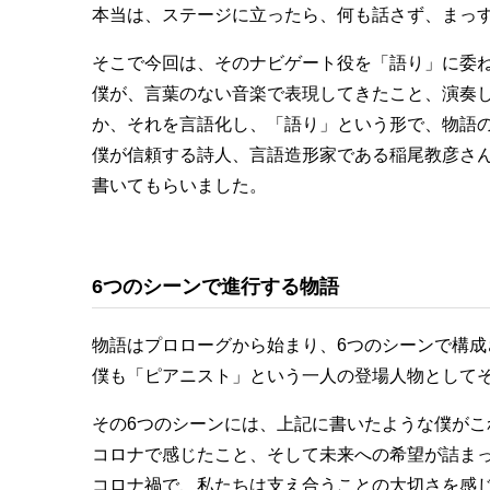
本当は、ステージに立ったら、何も話さず、まっ
そこで今回は、そのナビゲート役を「語り」に委
僕が、言葉のない音楽で表現してきたこと、演奏
か、それを言語化し、「語り」という形で、物語
僕が信頼する詩人、言語造形家である稲尾教彦さ
書いてもらいました。
6つのシーンで進行する物語
物語はプロローグから始まり、6つのシーンで構成
僕も「ピアニスト」という一人の登場人物として
その6つのシーンには、上記に書いたような僕がこ
コロナで感じたこと、そして未来への希望が詰ま
コロナ禍で、私たちは支え合うことの大切さを感