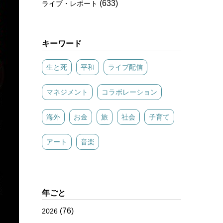
(633)
ライブ・レポート
キーワード
生と死
平和
ライブ配信
マネジメント
コラボレーション
海外
お金
旅
社会
子育て
アート
音楽
年ごと
(76)
2026