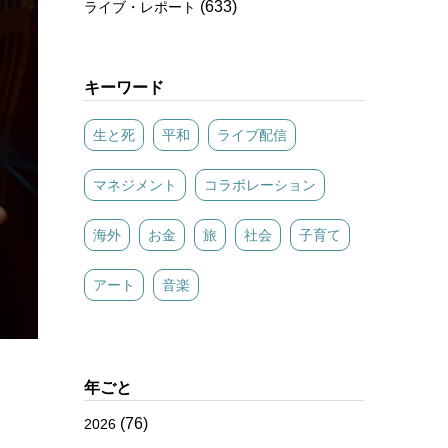
(633)
ライブ・レポート
キーワード
生と死
平和
ライブ配信
マネジメント
コラボレーション
海外
お金
旅
社会
子育て
アート
音楽
年ごと
(76)
2026