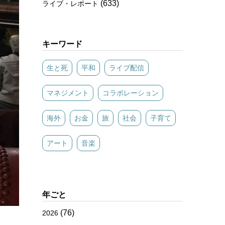
(633)
ライブ・レポート
キーワード
生と死
平和
ライブ配信
マネジメント
コラボレーション
海外
お金
旅
社会
子育て
アート
音楽
年ごと
(76)
2026