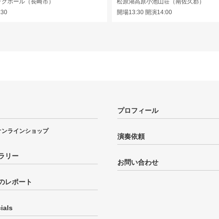
ックホール（長崎市）
松原湖高原小池山荘（南佐久郡）
:30
開場13:30 開演14:00
プロフィール
オンラインショップ
演奏依頼
ラリー
お問い合わせ
のレポート
ials