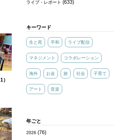
(633)
ライブ・レポート
キーワード
生と死
平和
ライブ配信
マネジメント
コラボレーション
海外
お金
旅
社会
子育て
1）
アート
音楽
年ごと
(76)
2026