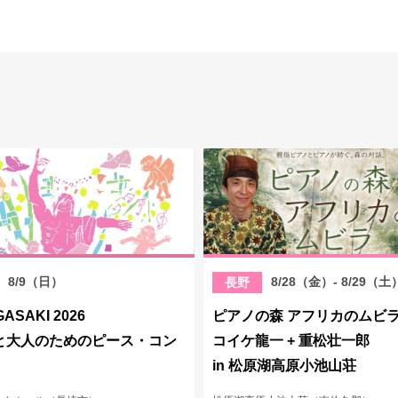
8/9（日）
8/28（金）- 8/29（土
長野
GASAKI 2026
ピアノの森 アフリカのムビ
と大人のためのピース・コン
コイケ龍一 + 重松壮一郎
in 松原湖高原小池山荘