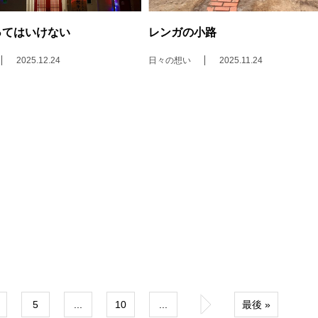
ってはいけない
レンガの小路
2025.12.24
日々の想い
2025.11.24
5
...
10
...
»
最後 »