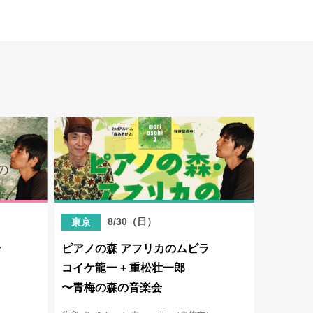
）
8/30（日）
東京
ラ
ピアノの森 アフリカのムビラ
コイケ龍一 + 重松壮一郎
〜青梅の森の音楽会