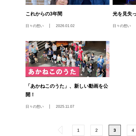
これからの3年間
光を見失
日々の想い
2026.01.02
日々の想い
「あかねこのうた」、新しい動画を公
開！
日々の想い
2025.11.07
«
1
2
3
4