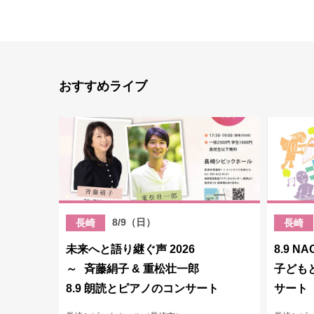
おすすめライブ
8/9（日）
長崎
長崎
未来へと語り継ぐ声 2026
8.9 NA
～ 斉藤絹子 & 重松壮一郎
子ども
8.9 朗読とピアノのコンサート
サート