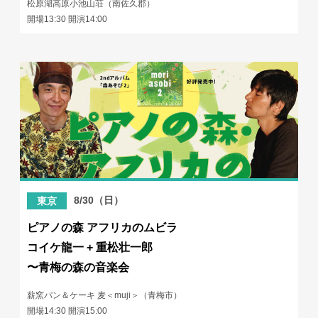
松原湖高原小池山荘（南佐久郡）
開場13:30 開演14:00
8/30（日）
東京
ピアノの森 アフリカのムビラ
コイケ龍一 + 重松壮一郎
〜青梅の森の音楽会
薪窯パン＆ケーキ 麦＜muji＞（青梅市）
開場14:30 開演15:00