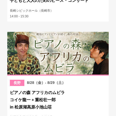
子どもと大人のためのピース・コンサート
長崎シビックホール（長崎市）
14:00 - 15:30
8/28（金）- 8/29（土）
長野
ピアノの森 アフリカのムビラ
コイケ龍一 + 重松壮一郎
in 松原湖高原小池山荘