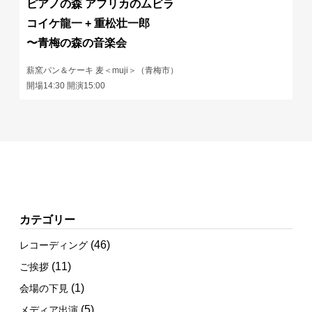
ピアノの森 アフリカのムビラ
コイケ龍一 + 重松壮一郎
〜青梅の森の音楽会
薪窯パン＆ケーキ 麦＜muji＞（青梅市）
開場14:30 開演15:00
カテゴリー
(46)
レコーディング
(11)
ご挨拶
(1)
会場の下見
(5)
メディア出演