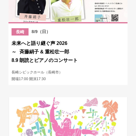
8/9（日）
長崎
未来へと語り継ぐ声 2026
～ 斉藤絹子 & 重松壮一郎
8.9 朗読とピアノのコンサート
長崎シビックホール（長崎市）
開場17:00 開演17:30