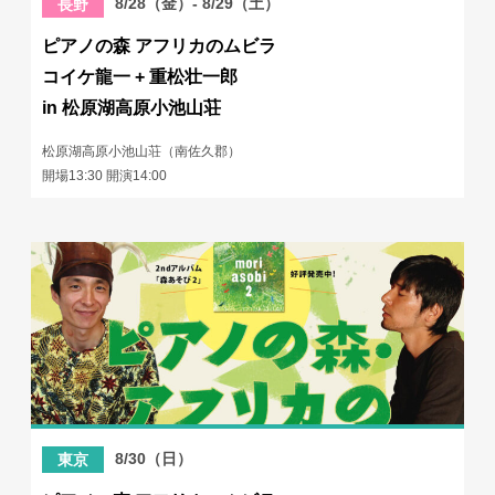
8/28（金）- 8/29（土）
長野
ピアノの森 アフリカのムビラ
コイケ龍一 + 重松壮一郎
in 松原湖高原小池山荘
松原湖高原小池山荘（南佐久郡）
開場13:30 開演14:00
8/30（日）
東京