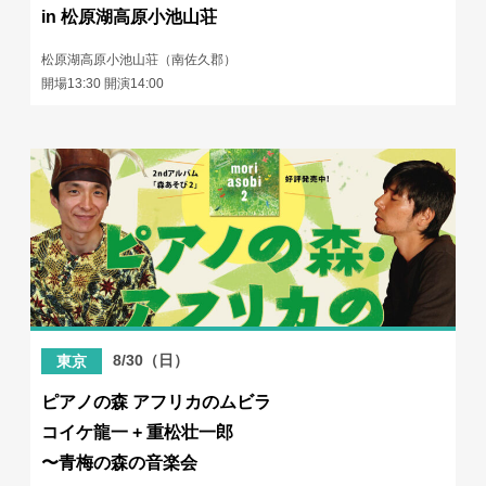
in 松原湖高原小池山荘
松原湖高原小池山荘（南佐久郡）
開場13:30 開演14:00
8/30（日）
東京
ピアノの森 アフリカのムビラ
コイケ龍一 + 重松壮一郎
〜青梅の森の音楽会