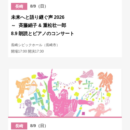
8/9（日）
長崎
未来へと語り継ぐ声 2026
～ 斉藤絹子 & 重松壮一郎
8.9 朗読とピアノのコンサート
長崎シビックホール（長崎市）
開場17:00 開演17:30
8/9（日）
長崎