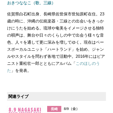
おきつななこ（歌、三線）
佐賀県白石町出身、長崎県佐世保市世知原町在住。23
歳の時に、沖縄の伝統楽器・三線との出会いをきっか
けにうたを始める。琉球や奄美をイメージさせる独特
の唄声は、舞台や日々のくらしの中で出会う様々な音
色、人々を通して更に深みを増してゆく。現在はベー
スボーカルユニット「ハートランド」を始め、ジャン
ルやスタイルを問わず各地で活動中。2016年にはピア
ニスト重松壮一郎とともにアルバム「
このほしのう
た
」を発表。
関連ライブ
8/9（金）
長崎