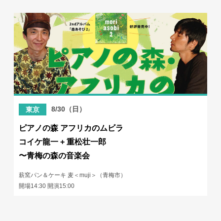
8/30（日）
東京
ピアノの森 アフリカのムビラ
コイケ龍一 + 重松壮一郎
〜青梅の森の音楽会
薪窯パン＆ケーキ 麦＜muji＞（青梅市）
開場14:30 開演15:00