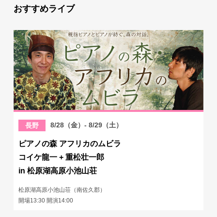
おすすめライブ
8/28（金）- 8/29（土）
長野
ピアノの森 アフリカのムビラ
コイケ龍一 + 重松壮一郎
in 松原湖高原小池山荘
松原湖高原小池山荘（南佐久郡）
開場13:30 開演14:00