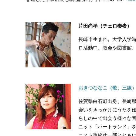
片田尚孝（チェロ奏者）
長崎市生まれ。大学入学
ロ活動中。教会や図書館
おきつななこ（歌、三線
佐賀県白石町出身、長崎県
会いをきっかけにうたを
らしの中で出会う様々な
ニット「ハートランド」を
ニスト重松壮一郎ととも