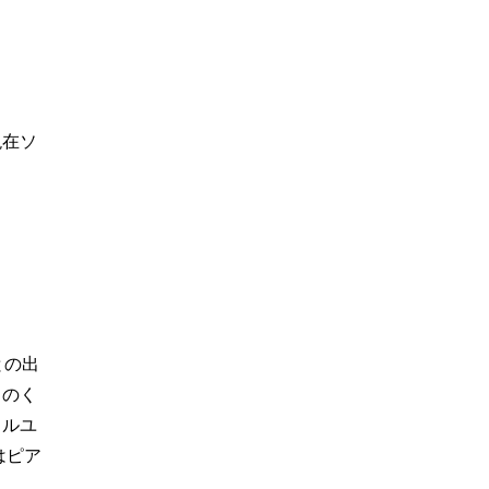
現在ソ
。
との出
々のく
カルユ
はピア