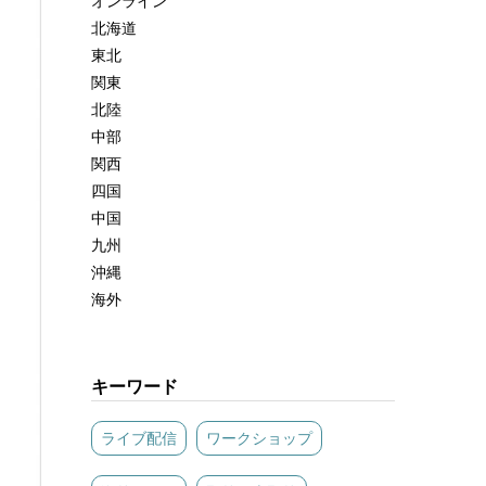
オンライン
北海道
東北
関東
北陸
中部
関西
四国
中国
九州
沖縄
海外
キーワード
ライブ配信
ワークショップ