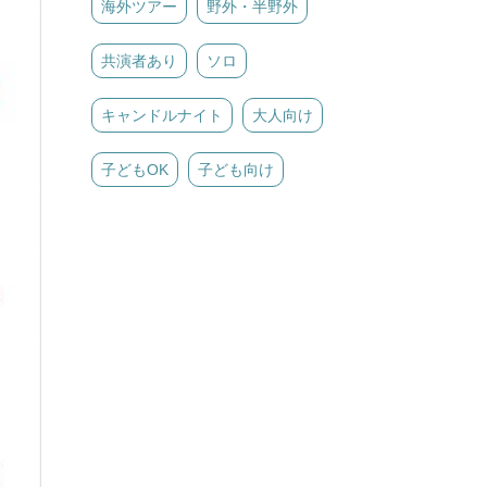
海外ツアー
野外・半野外
共演者あり
ソロ
キャンドルナイト
大人向け
子どもOK
子ども向け