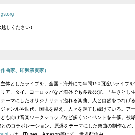
ngs.org
お越しください）
、作曲家、即興演奏家）
主体としたライブを、全国・海外にて年間150回近いライブを
ラリア、タイ、ヨーロッパなど海外でも多数公演。「生きとし
をテーマにしたオリジナリティ溢れる楽曲、人と自然をつなげ
、ジャンルや世代、国境を越え、人々を魅了し続けている。ア
子ども向け音楽ワークショップなど多くのイベントを主催。被
部とのコラボレーション、原爆をテーマにした楽曲の制作など
mugi
」は、iTunes、Amazon等にて、世界配信中。