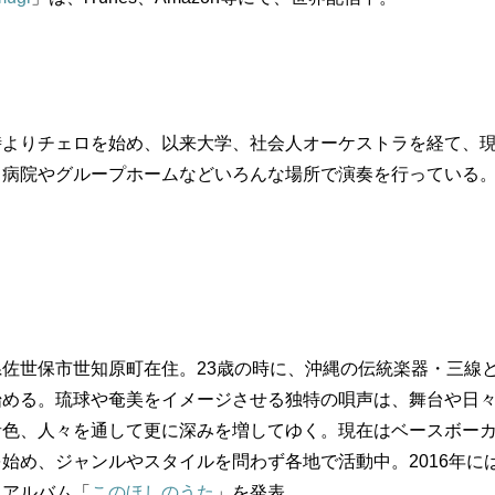
時よりチェロを始め、以来大学、社会人オーケストラを経て、
、病院やグループホームなどいろんな場所で演奏を行っている
）
佐世保市世知原町在住。23歳の時に、沖縄の伝統楽器・三線
始める。琉球や奄美をイメージさせる独特の唄声は、舞台や日
音色、人々を通して更に深みを増してゆく。現在はベースボー
始め、ジャンルやスタイルを問わず各地で活動中。2016年に
にアルバム「
このほしのうた
」を発表。