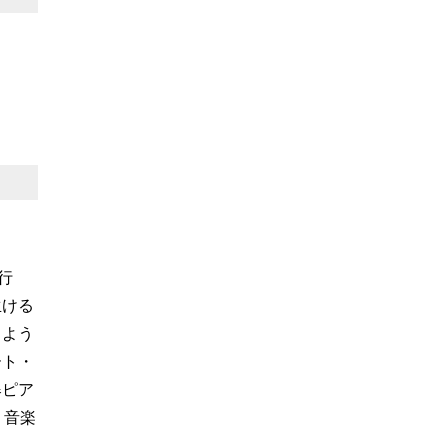
行
生ける
るよう
ート・
爆ピア
、音楽