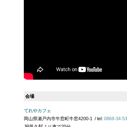
会場
てれやカフェ
岡山県瀬戸内市牛窓町牛窓4200-1 / tel:
0869-34-5
JR邑久駅より車で20分