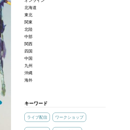
オンライン
北海道
東北
関東
北陸
中部
関西
四国
中国
九州
沖縄
海外
キーワード
ライブ配信
ワークショップ