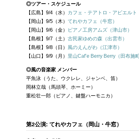
◎ツアー・スケジュール
【広島】9/4（水）
カフェ・テアトロ・アビエルト
【岡山】9/5（木）
てれやカフェ（牛窓）
【岡山】9/6（金）
ピアノ工房アムズ（津山市）
【島根】9/7（土）
古民家ゆめの森（出雲市）
【島根】9/8（日）
風のえんがわ（江津市）
【山口】9/9（月）
里山Caf’e Berry Berry（田布施
◎風の音楽家 メンバー
平魚泳（うた、ウクレレ、ジャンベ、笛）
岡林立哉（馬頭琴、ホーミー）
重松壮一郎（ピアノ、鍵盤ハーモニカ）
第2公演: てれやカフェ（岡山・牛窓）