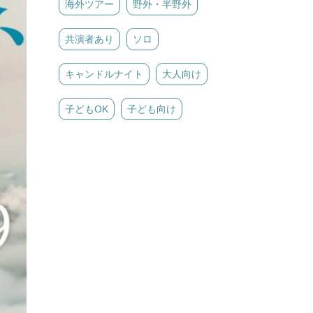
海外ツアー
野外・半野外
共演者あり
ソロ
キャンドルナイト
大人向け
子どもOK
子ども向け