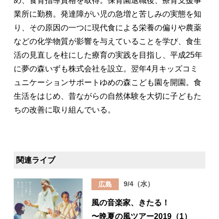
め、食育指導資格を取得。保育園退職後、療育支援事
業所に勤務。発達障がい児の急増と苦しみの実態を知
り、その原因の一つに現代食による栄養の偏りや農薬
などの化学物質が影響を与えていることを学び、食生
活の見直しを柱にした療育の実践を目指し、平成25年
に夢の森いずも株式会社を設立。翌年4月キッズコミ
ュニケーションサポートゆめの森こども園を開園。食
生活をはじめ、昔ながらの自然体験を大切に子どもた
ちの改善に取り組んでいる。
関連ライブ
9/4（水）
広島
風の音楽家、きたる！
〜晩夏の風ツアー2019（1）