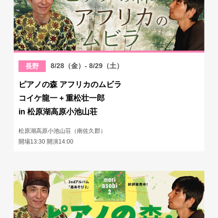
8/28（金）- 8/29（土）
長野
ピアノの森 アフリカのムビラ
コイケ龍一 + 重松壮一郎
in 松原湖高原小池山荘
松原湖高原小池山荘（南佐久郡）
開場13:30 開演14:00