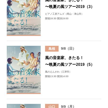
〜晩夏の風ツアー2019（3）
ピアノ工房アムズ（岡山・津山市）
開場18:30 開演19:00
9/8（日）
島根
風の音楽家、きたる！
〜晩夏の風ツアー2019（5）
風のえんがわ（江津市）
開場13:30 開演14:00
9/9（月）
山口