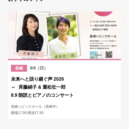
8/9（日）
長崎
未来へと語り継ぐ声 2026
～ 斉藤絹子 & 重松壮一郎
8.9 朗読とピアノのコンサート
長崎シビックホール（長崎市）
開場17:00 開演17:30