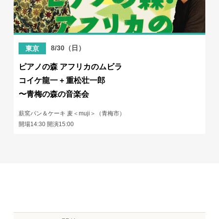
8/30（日）
東京
ピアノの森 アフリカのムビラ
コイケ龍一 + 重松壮一郎
〜青梅の森の音楽会
薪窯パン＆ケーキ 麦＜muji＞（青梅市）
開場14:30 開演15:00