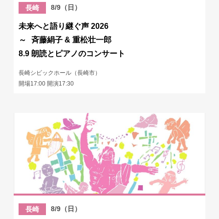
8/9（日）
長崎
未来へと語り継ぐ声 2026
～ 斉藤絹子 & 重松壮一郎
8.9 朗読とピアノのコンサート
長崎シビックホール（長崎市）
開場17:00 開演17:30
8/9（日）
長崎