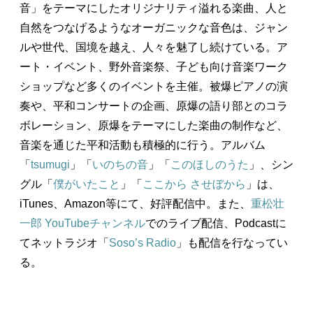
音」をテーマにしたオリジナリティ溢れる楽曲、人と
自然をつなげるようなオーガニックな音色は、ジャン
ルや世代、国境を越え、人々を魅了し続けている。ア
ート・イベント、野外音楽祭、子ども向け音楽ワーク
ショップなど多くのイベントを主催。被爆ピアノの演
奏や、平和コンサートの企画、原爆の語り部とのコラ
ボレーション、原爆をテーマにした楽曲の制作など、
音楽を通じた平和活動も積極的に行う。アルバム
「
tsumugi
」「
いのちの音
」「
このほしのうた
」、シン
グル「
僕がいたこと
」「
ここから させぼから
」は、
iTunes、Amazon等にて、好評配信中。また、
重松壮
一郎 YouTubeチャンネル
でのライブ配信、Podcastに
てネットラジオ「
Soso’s Radio
」も配信を行なってい
る。