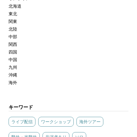
北海道
東北
関東
北陸
中部
関西
四国
中国
九州
沖縄
海外
キーワード
ライブ配信
ワークショップ
海外ツアー
野外・半野外
共演者あり
ソロ