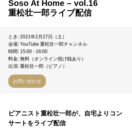
Soso At Home – vol.16
日々のレポート
重松壮一郎ライブ配信
Specials
とき: 2021年2月27日（土）
プロフィール
会場: YouTube 重松壮一郎チャンネル
時間: 15:00 - 16:00
料金: 無料（オンライン投げ銭あり）
演奏依頼
出演: 重松壮一郎（ピアノ）
お問い合わせ
お問い合わせ
ピアニスト重松壮一郎が、自宅よりコン
サートをライブ配信