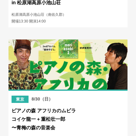
in 松原湖高原小池山荘
松原湖高原小池山荘（南佐久郡）
開場13:30 開演14:00
8/30（日）
東京
ピアノの森 アフリカのムビラ
コイケ龍一 + 重松壮一郎
〜青梅の森の音楽会