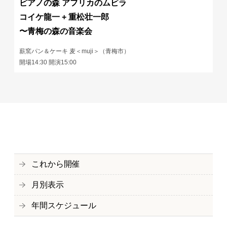
ピアノの森 アフリカのムビラ
コイケ龍一 + 重松壮一郎
〜青梅の森の音楽会
薪窯パン＆ケーキ 麦＜muji＞（青梅市）
開場14:30 開演15:00
これから開催
月別表示
年間スケジュール