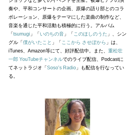
ショップなど多くのイベントを主催。被爆ピアノの演
奏や、平和コンサートの企画、原爆の語り部とのコラ
ボレーション、原爆をテーマにした楽曲の制作など、
音楽を通じた平和活動も積極的に行う。アルバム
「
tsumugi
」「
いのちの音
」「
このほしのうた
」、シン
グル「
僕がいたこと
」「
ここから させぼから
」は、
iTunes、Amazon等にて、好評配信中。また、
重松壮
一郎 YouTubeチャンネル
でのライブ配信、Podcastに
てネットラジオ「
Soso’s Radio
」も配信を行なってい
る。