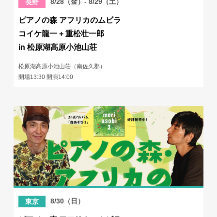
8/28（金）- 8/29（土）
長野
ピアノの森 アフリカのムビラ
コイケ龍一 + 重松壮一郎
in 松原湖高原小池山荘
松原湖高原小池山荘（南佐久郡）
開場13:30 開演14:00
8/30（日）
東京