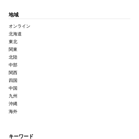
地域
オンライン
北海道
東北
関東
北陸
中部
関西
四国
中国
九州
沖縄
海外
キーワード