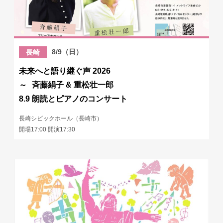
8/9（日）
長崎
未来へと語り継ぐ声 2026
～ 斉藤絹子 & 重松壮一郎
8.9 朗読とピアノのコンサート
長崎シビックホール（長崎市）
開場17:00 開演17:30