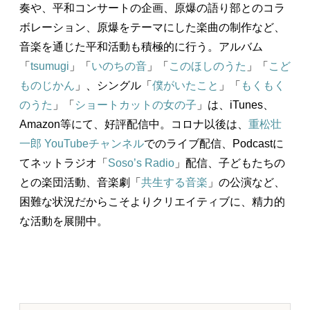
奏や、平和コンサートの企画、原爆の語り部とのコラ
ボレーション、原爆をテーマにした楽曲の制作など、
音楽を通じた平和活動も積極的に行う。アルバム
「
tsumugi
」「
いのちの音
」「
このほしのうた
」「
こど
ものじかん
」、シングル「
僕がいたこと
」「
もくもく
のうた
」「
ショートカットの女の子
」は、iTunes、
Amazon等にて、好評配信中。コロナ以後は、
重松壮
一郎 YouTubeチャンネル
でのライブ配信、Podcastに
てネットラジオ「
Soso’s Radio
」配信、子どもたちの
との楽団活動、音楽劇「
共生する音楽
」の公演など、
困難な状況だからこそよりクリエイティブに、精力的
な活動を展開中。