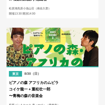
松原湖高原小池山荘（南佐久郡）
開場13:30 開演14:00
8/30（日）
東京
ピアノの森 アフリカのムビラ
コイケ龍一 + 重松壮一郎
〜青梅の森の音楽会
薪窯パン＆ケーキ 麦＜muji＞（青梅市）