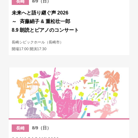
8/9（日）
長崎
未来へと語り継ぐ声 2026
～ 斉藤絹子 & 重松壮一郎
8.9 朗読とピアノのコンサート
長崎シビックホール（長崎市）
開場17:00 開演17:30
8/9（日）
長崎