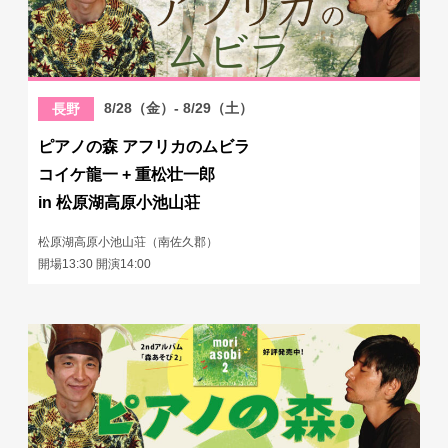
8/28（金）- 8/29（土）
長野
ピアノの森 アフリカのムビラ
コイケ龍一 + 重松壮一郎
in 松原湖高原小池山荘
松原湖高原小池山荘（南佐久郡）
開場13:30 開演14:00