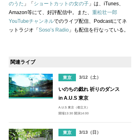
のうた
」「
ショートカットの女の子
」は、iTunes、
Amazon等にて、好評配信中。また、
重松壮一郎
YouTubeチャンネル
でのライブ配信、Podcastにてネ
ットラジオ「
Soso’s Radio
」も配信を行なっている。
関連ライブ
3/12（土）
東京
いのちの戯れ 祈りのダンス
in A.U.S 東京
A.U.S 東京（都立大）
開場13:30 開演14:00
3/13（日）
東京