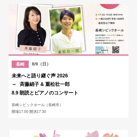
8/9（日）
長崎
未来へと語り継ぐ声 2026
～ 斉藤絹子 & 重松壮一郎
8.9 朗読とピアノのコンサート
長崎シビックホール（長崎市）
開場17:00 開演17:30