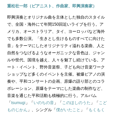
重松壮一郎（ピアニスト、作曲家、即興演奏家）
即興演奏とオリジナル曲を主体とした独自のスタイル
で、全国・海外にて年間150回近いライブを行う。ア
メリカ、オーストラリア、タイ、ヨーロッパなど海外
でも多数公演。「生きとし生けるものすべてに向けた
音」をテーマにしたオリジナリティ溢れる楽曲、人と
自然をつなげるようなオーガニックな音色は、ジャン
ルや世代、国境を越え、人々を魅了し続けている。ア
ート・イベント、野外音楽祭、子ども向け音楽ワーク
ショップなど多くのイベントを主催。被爆ピアノの演
奏や、平和コンサートの企画、原爆の語り部とのコラ
ボレーション、原爆をテーマにした楽曲の制作など、
音楽を通じた平和活動も積極的に行う。アルバム
「
tsumugi
」「
いのちの音
」「
このほしのうた
」「
こど
ものじかん
」、シングル「
僕がいたこと
」「
もくもく