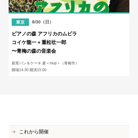
8/30（日）
東京
ピアノの森 アフリカのムビラ
コイケ龍一 + 重松壮一郎
〜青梅の森の音楽会
薪窯パン＆ケーキ 麦＜muji＞（青梅市）
開場14:30 開演15:00
これから開催