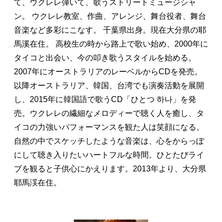
て、ウクレレ弾いて、歌うストリートミュージシャ
ン。 ウクレレ教室、作曲、アレンジ、舞台役者、舞台
音楽など多彩にこなす。 千葉県出身。現在大分県の耶
馬溪在住。 高校生の時から路上で歌い始め、2000年に
タイコと出会い、今の叩き歌うスタイルを始める。
2007年にオーストラリアのレーベルからCDを発売。
以降オーストラリア、韓国、台湾でも演奏活動を展開
し、2015年に韓国語で歌うCD「ひとつ 하나」を発
売。ウクレレの繊細なメロディーで聴く人を癒し、タ
イコの力強いパフォーマンスを観た人は笑顔になる。
自然の中でスケッチしたような音楽は、心をからっぽ
にして聴き入りたいハートフルな時間。ひとたびライ
ブを観ると子供心にかえります。2013年より、大分県
耶馬渓在住。