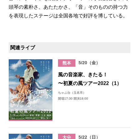
頭琴の素朴さ、あたたかさ、「音」そのものの持つ力
を表現したステージは全国各地で好評を博している。
関連ライブ
5/20（金）
熊本
風の音楽家、きたる！
〜初夏の風ツアー2022（1）
ちゃぶ台（玉名市）
開場17:30 開演18:00
5/22（日）
大分