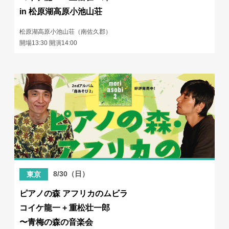
in 松原湖高原小池山荘
松原湖高原小池山荘（南佐久郡）
開場13:30 開演14:00
8/30（日）
東京
ピアノの森 アフリカのムビラ
コイケ龍一 + 重松壮一郎
〜青梅の森の音楽会