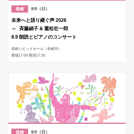
8/9（日）
長崎
未来へと語り継ぐ声 2026
～ 斉藤絹子 & 重松壮一郎
8.9 朗読とピアノのコンサート
長崎シビックホール（長崎市）
開場17:00 開演17:30
8/9（日）
長崎