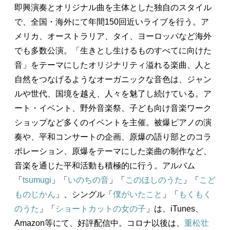
即興演奏とオリジナル曲を主体とした独自のスタイル
で、全国・海外にて年間150回近いライブを行う。ア
メリカ、オーストラリア、タイ、ヨーロッパなど海外
でも多数公演。「生きとし生けるものすべてに向けた
音」をテーマにしたオリジナリティ溢れる楽曲、人と
自然をつなげるようなオーガニックな音色は、ジャン
ルや世代、国境を越え、人々を魅了し続けている。ア
ート・イベント、野外音楽祭、子ども向け音楽ワーク
ショップなど多くのイベントを主催。被爆ピアノの演
奏や、平和コンサートの企画、原爆の語り部とのコラ
ボレーション、原爆をテーマにした楽曲の制作など、
音楽を通じた平和活動も積極的に行う。アルバム
「
tsumugi
」「
いのちの音
」「
このほしのうた
」「
こど
ものじかん
」、シングル「
僕がいたこと
」「
もくもく
のうた
」「
ショートカットの女の子
」は、iTunes、
Amazon等にて、好評配信中。コロナ以後は、
重松壮