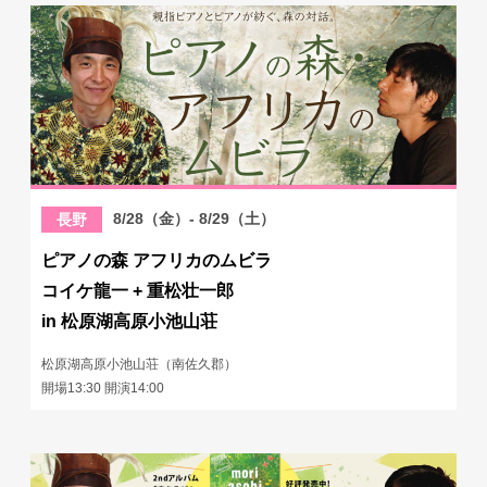
8/28（金）- 8/29（土）
長野
ピアノの森 アフリカのムビラ
コイケ龍一 + 重松壮一郎
in 松原湖高原小池山荘
松原湖高原小池山荘（南佐久郡）
開場13:30 開演14:00