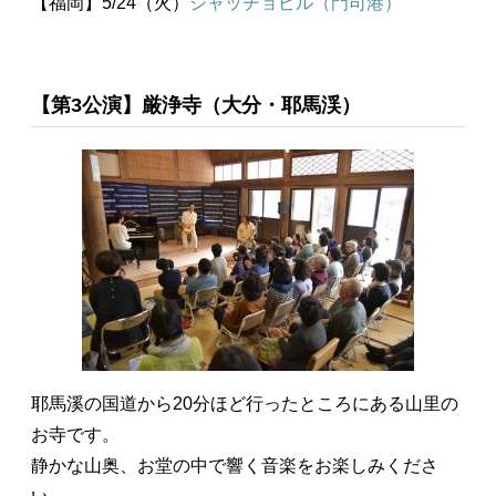
【福岡】5/24（火）
シャッチョビル（門司港）
【第3公演】厳浄寺（大分・耶馬渓）
耶馬溪の国道から20分ほど行ったところにある山里の
お寺です。
静かな山奥、お堂の中で響く音楽をお楽しみくださ