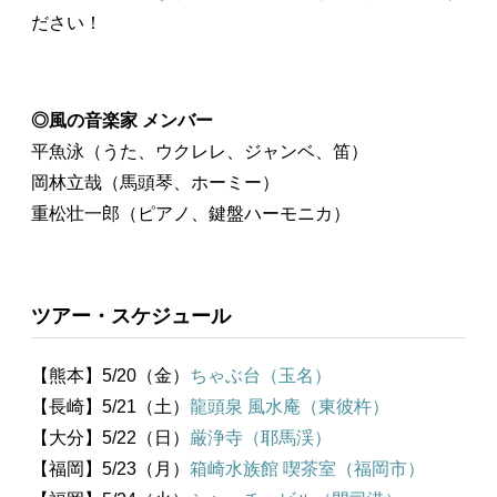
ださい！
◎風の音楽家 メンバー
平魚泳（うた、ウクレレ、ジャンベ、笛）
岡林立哉（馬頭琴、ホーミー）
重松壮一郎（ピアノ、鍵盤ハーモニカ）
ツアー・スケジュール
【熊本】5/20（金）
ちゃぶ台（玉名）
【長崎】5/21（土）
龍頭泉 風水庵（東彼杵）
【大分】5/22（日）
厳浄寺（耶馬渓）
【福岡】5/23（月）
箱崎水族館 喫茶室（福岡市）