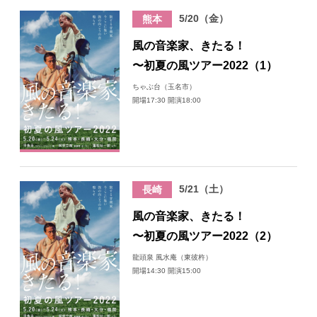
5/20（金）
熊本
風の音楽家、きたる！
〜初夏の風ツアー2022（1）
ちゃぶ台（玉名市）
開場17:30 開演18:00
5/21（土）
長崎
風の音楽家、きたる！
〜初夏の風ツアー2022（2）
龍頭泉 風水庵（東彼杵）
開場14:30 開演15:00