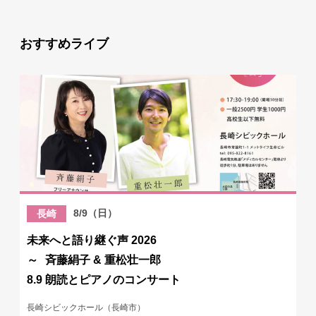
おすすめライブ
8/9（日）
長崎
未来へと語り継ぐ声 2026
～ 斉藤絹子 & 重松壮一郎
8.9 朗読とピアノのコンサート
長崎シビックホール（長崎市）