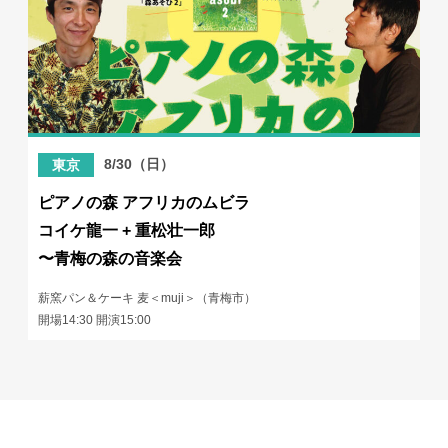
8/30（日）
東京
ピアノの森 アフリカのムビラ
コイケ龍一 + 重松壮一郎
〜青梅の森の音楽会
薪窯パン＆ケーキ 麦＜muji＞（青梅市）
開場14:30 開演15:00