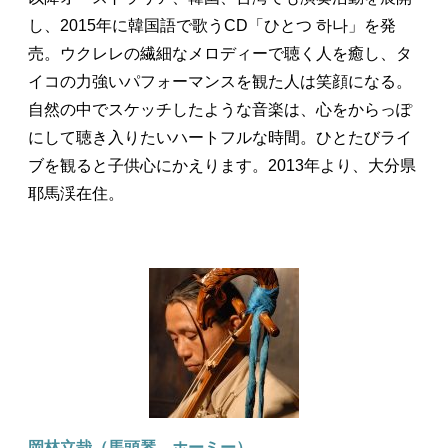
し、2015年に韓国語で歌うCD「ひとつ 하나」を発
売。ウクレレの繊細なメロディーで聴く人を癒し、タ
イコの力強いパフォーマンスを観た人は笑顔になる。
自然の中でスケッチしたような音楽は、心をからっぽ
にして聴き入りたいハートフルな時間。ひとたびライ
ブを観ると子供心にかえります。2013年より、大分県
耶馬渓在住。
岡林立哉（馬頭琴、ホーミー）