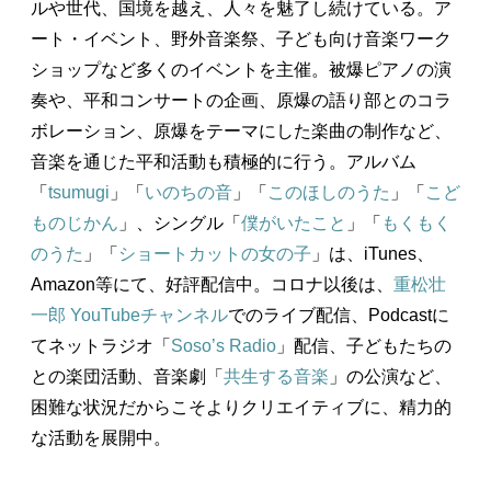
ルや世代、国境を越え、人々を魅了し続けている。ア
ート・イベント、野外音楽祭、子ども向け音楽ワーク
ショップなど多くのイベントを主催。被爆ピアノの演
奏や、平和コンサートの企画、原爆の語り部とのコラ
ボレーション、原爆をテーマにした楽曲の制作など、
音楽を通じた平和活動も積極的に行う。アルバム
「
tsumugi
」「
いのちの音
」「
このほしのうた
」「
こど
ものじかん
」、シングル「
僕がいたこと
」「
もくもく
のうた
」「
ショートカットの女の子
」は、iTunes、
Amazon等にて、好評配信中。コロナ以後は、
重松壮
一郎 YouTubeチャンネル
でのライブ配信、Podcastに
てネットラジオ「
Soso’s Radio
」配信、子どもたちの
との楽団活動、音楽劇「
共生する音楽
」の公演など、
困難な状況だからこそよりクリエイティブに、精力的
な活動を展開中。