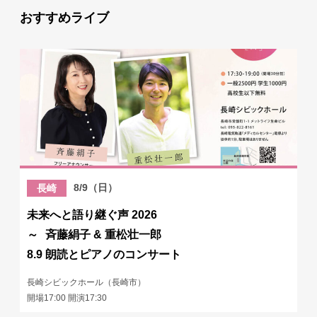
おすすめライブ
8/9（日）
長崎
未来へと語り継ぐ声 2026
～ 斉藤絹子 & 重松壮一郎
8.9 朗読とピアノのコンサート
長崎シビックホール（長崎市）
開場17:00 開演17:30