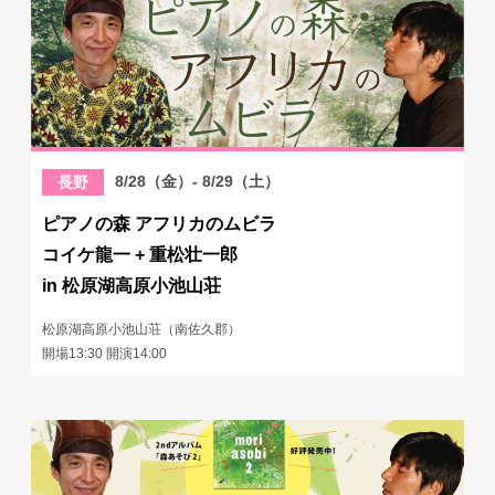
8/28（金）- 8/29（土）
長野
ピアノの森 アフリカのムビラ
コイケ龍一 + 重松壮一郎
in 松原湖高原小池山荘
松原湖高原小池山荘（南佐久郡）
開場13:30 開演14:00