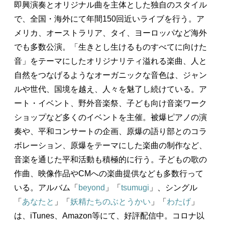
即興演奏とオリジナル曲を主体とした独自のスタイル
で、全国・海外にて年間150回近いライブを行う。ア
メリカ、オーストラリア、タイ、ヨーロッパなど海外
でも多数公演。「生きとし生けるものすべてに向けた
音」をテーマにしたオリジナリティ溢れる楽曲、人と
自然をつなげるようなオーガニックな音色は、ジャン
ルや世代、国境を越え、人々を魅了し続けている。ア
ート・イベント、野外音楽祭、子ども向け音楽ワーク
ショップなど多くのイベントを主催。被爆ピアノの演
奏や、平和コンサートの企画、原爆の語り部とのコラ
ボレーション、原爆をテーマにした楽曲の制作など、
音楽を通じた平和活動も積極的に行う。子どもの歌の
作曲、映像作品やCMへの楽曲提供なども多数行って
いる。アルバム「
beyond
」「
tsumugi
」、シングル
「
あなたと
」「
妖精たちのぶとうかい
」「
わたげ
」
は、iTunes、Amazon等にて、好評配信中。コロナ以