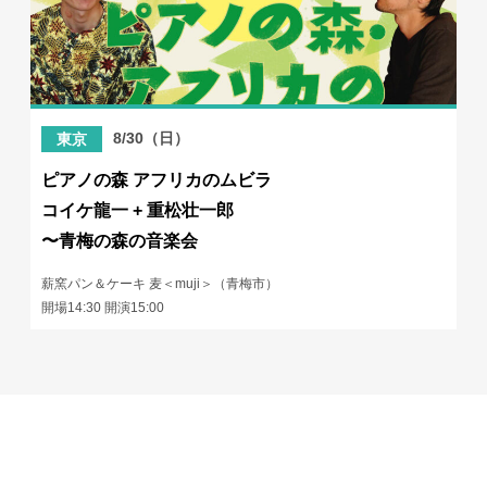
8/30（日）
東京
ピアノの森 アフリカのムビラ
コイケ龍一 + 重松壮一郎
〜青梅の森の音楽会
薪窯パン＆ケーキ 麦＜muji＞（青梅市）
開場14:30 開演15:00