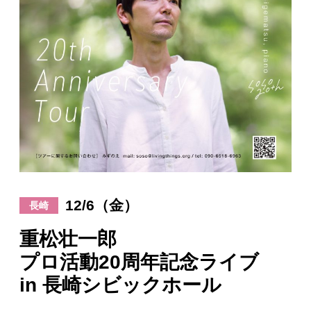
日々のレポート
Specials
プロフィール
演奏依頼
お問い合わせ
12/6（金）
長崎
重松壮一郎
プロ活動20周年記念ライブ
in 長崎シビックホール