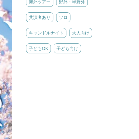
海外ツアー
野外・半野外
共演者あり
ソロ
キャンドルナイト
大人向け
子どもOK
子ども向け