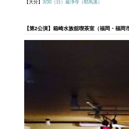
【大分】
3/30（日）厳浄寺（耶馬溪）
【第2公演】箱崎水族舘喫茶室（福岡・福岡