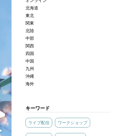
オンライン
北海道
東北
関東
北陸
中部
関西
四国
中国
九州
沖縄
海外
キーワード
ライブ配信
ワークショップ