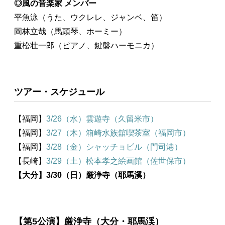
◎風の音楽家 メンバー
平魚泳（うた、ウクレレ、ジャンベ、笛）
岡林立哉（馬頭琴、ホーミー）
重松壮一郎（ピアノ、鍵盤ハーモニカ）
ツアー・スケジュール
【福岡】
3/26（水）雲遊寺（久留米市）
【福岡】
3/27（木）箱崎水族舘喫茶室（福岡市）
【福岡】
3/28（金）シャッチョビル（門司港）
【長崎】
3/29（土）松本孝之絵画館（佐世保市）
【大分】3/30（日）厳浄寺（耶馬溪）
【第5公演】厳浄寺（大分・耶馬渓）