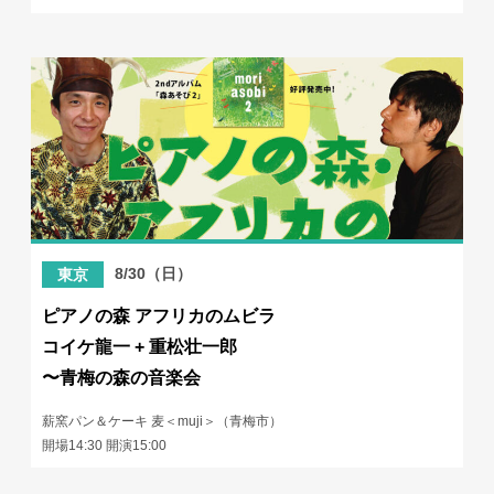
8/30（日）
東京
ピアノの森 アフリカのムビラ
コイケ龍一 + 重松壮一郎
〜青梅の森の音楽会
薪窯パン＆ケーキ 麦＜muji＞（青梅市）
開場14:30 開演15:00