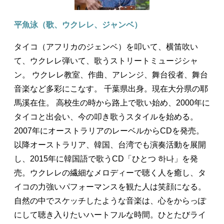
平魚泳（歌、ウクレレ、ジャンベ）
タイコ（アフリカのジェンベ）を叩いて、横笛吹い
て、ウクレレ弾いて、歌うストリートミュージシャ
ン。 ウクレレ教室、作曲、アレンジ、舞台役者、舞台
音楽など多彩にこなす。 千葉県出身。現在大分県の耶
馬溪在住。 高校生の時から路上で歌い始め、2000年に
タイコと出会い、今の叩き歌うスタイルを始める。
2007年にオーストラリアのレーベルからCDを発売。
以降オーストラリア、韓国、台湾でも演奏活動を展開
し、2015年に韓国語で歌うCD「ひとつ 하나」を発
売。ウクレレの繊細なメロディーで聴く人を癒し、タ
イコの力強いパフォーマンスを観た人は笑顔になる。
自然の中でスケッチしたような音楽は、心をからっぽ
にして聴き入りたいハートフルな時間。ひとたびライ