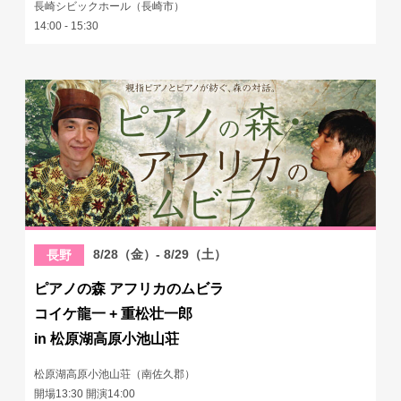
長崎シビックホール（長崎市）
14:00 - 15:30
8/28（金）- 8/29（土）
長野
ピアノの森 アフリカのムビラ
コイケ龍一 + 重松壮一郎
in 松原湖高原小池山荘
松原湖高原小池山荘（南佐久郡）
開場13:30 開演14:00