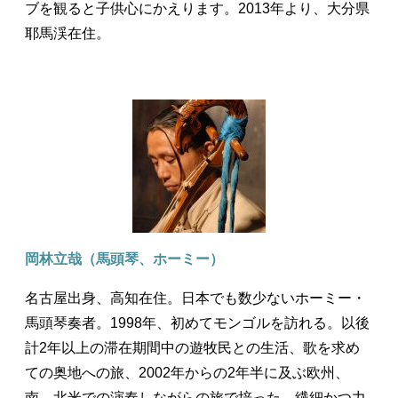
ブを観ると子供心にかえります。2013年より、大分県
耶馬渓在住。
岡林立哉（馬頭琴、ホーミー）
名古屋出身、高知在住。日本でも数少ないホーミー・
馬頭琴奏者。1998年、初めてモンゴルを訪れる。以後
計2年以上の滞在期間中の遊牧民との生活、歌を求め
ての奥地への旅、2002年からの2年半に及ぶ欧州、
南、北米での演奏しながらの旅で培った、繊細かつ力