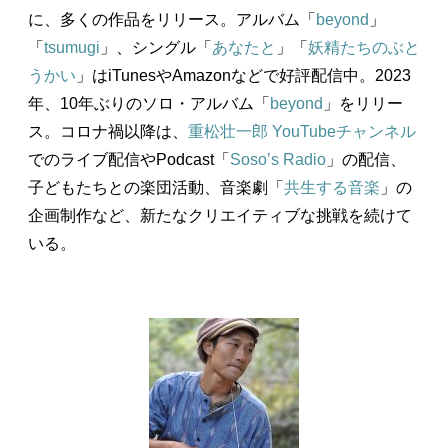
に、多くの作品をリリース。アルバム「
beyond
」
「
tsumugi
」、シングル「
あなたと
」「
妖精たちのぶと
うかい
」はiTunesやAmazonなどで好評配信中。2023
年、10年ぶりのソロ・アルバム「
beyond
」をリリー
ス。コロナ禍以降は、
重松壮一郎 YouTubeチャンネル
でのライブ配信やPodcast「
Soso’s Radio
」の配信、
子どもたちとの楽団活動、音楽劇「
共生する音楽
」の
企画制作など、新たなクリエイティブな挑戦を続けて
いる。