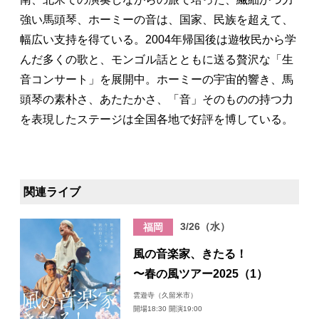
強い馬頭琴、ホーミーの音は、国家、民族を超えて、
幅広い支持を得ている。2004年帰国後は遊牧民から学
んだ多くの歌と、モンゴル話とともに送る贅沢な「生
音コンサート」を展開中。ホーミーの宇宙的響き、馬
頭琴の素朴さ、あたたかさ、「音」そのものの持つ力
を表現したステージは全国各地で好評を博している。
関連ライブ
3/26（水）
福岡
風の音楽家、きたる！
〜春の風ツアー2025（1）
雲遊寺（久留米市）
開場18:30 開演19:00