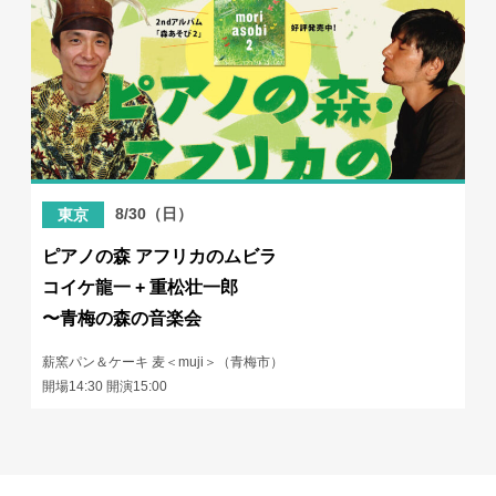
8/30（日）
東京
ピアノの森 アフリカのムビラ
コイケ龍一 + 重松壮一郎
〜青梅の森の音楽会
薪窯パン＆ケーキ 麦＜muji＞（青梅市）
開場14:30 開演15:00