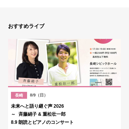
おすすめライブ
8/9（日）
長崎
未来へと語り継ぐ声 2026
～ 斉藤絹子 & 重松壮一郎
8.9 朗読とピアノのコンサート