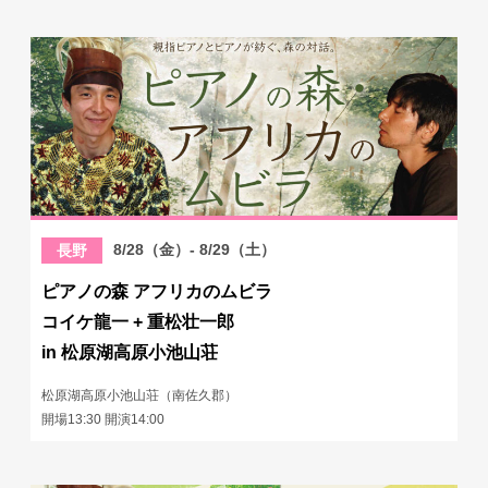
8/28（金）- 8/29（土）
長野
ピアノの森 アフリカのムビラ
コイケ龍一 + 重松壮一郎
in 松原湖高原小池山荘
松原湖高原小池山荘（南佐久郡）
開場13:30 開演14:00