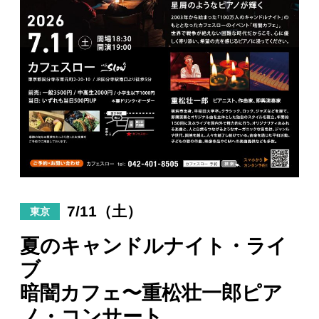
日々のレポート
Specials
プロフィール
演奏依頼
お問い合わせ
7/11（土）
東京
夏のキャンドルナイト・ライ
ブ
暗闇カフェ〜重松壮一郎ピア
ノ・コンサート