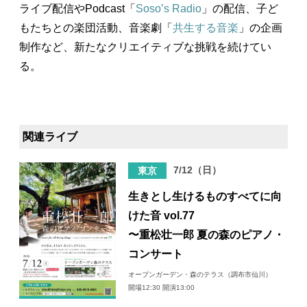
ライブ配信やPodcast「
Soso’s Radio
」の配信、子ど
もたちとの楽団活動、音楽劇「
共生する音楽
」の企画
制作など、新たなクリエイティブな挑戦を続けてい
る。
関連ライブ
7/12（日）
東京
生きとし生けるものすべてに向
けた音 vol.77
〜重松壮一郎 夏の森のピアノ・
コンサート
オープンガーデン・森のテラス（調布市仙川）
開場12:30 開演13:00