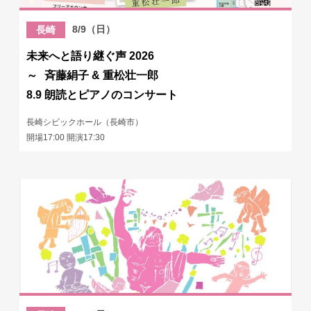
8/9（日）
長崎
未来へと語り継ぐ声 2026
～ 斉藤絹子 & 重松壮一郎
8.9 朗読とピアノのコンサート
長崎シビックホール（長崎市）
開場17:00 開演17:30