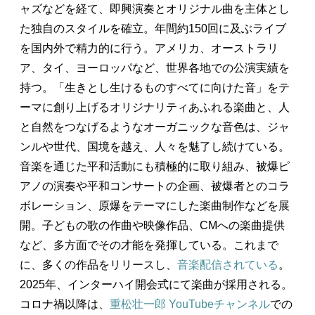
ャズなどを経て、即興演奏とオリジナル曲を主体とし
た独自のスタイルを確立。年間約150回に及ぶライブ
を国内外で精力的に行う。アメリカ、オーストラリ
ア、タイ、ヨーロッパなど、世界各地での公演実績を
持つ。「生きとし生けるものすべてに向けた音」をテ
ーマに創り上げるオリジナリティあふれる楽曲と、人
と自然をつなげるようなオーガニックな音色は、ジャ
ンルや世代、国境を越え、人々を魅了し続けている。
音楽を通じた平和活動にも積極的に取り組み、被爆ピ
アノの演奏や平和コンサートの企画、被爆者とのコラ
ボレーション、原爆をテーマにした楽曲制作などを展
開。子どもの歌の作曲や映像作品、CMへの楽曲提供
など、多方面でその才能を発揮している。これまで
に、多くの作品をリリースし、
音楽配信されている
。
2025年、インターハイ開会式にて楽曲が採用される。
コロナ禍以降は、
重松壮一郎 YouTubeチャンネル
での