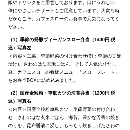
飯やドリンクをご用意しております。口にうれしい、
体にやさしいデザートもご用意しています。大変な時
だからこそ、カフェスローのお食事で元気になってく
ださい。
（1）季節の発酵ヴィーガンスロー弁当（1400円 税
込）写真左
＜内容＞主菜、季節野菜の付け合わせ(例：季節の甘酢
漬け)、さわのはな玄米ごはん、そして人気のひたし
豆。カフェスローの看板メニュー「スロープレート」
をお弁当BOXに詰め込みました。
（2）国産全粒粉・車麩カツの海苔弁当（1200円 税
込）
写真右
＜内容＞国産全粒粉車麩カツ、季節野菜の付け合わ
せ、さわのはな玄米ごはん、海苔。豊かな芳香の焼き
のりを、昆布醤油に浸し、もっちり炊き上げたさわの