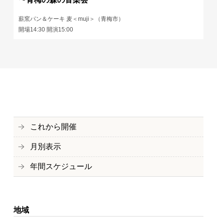
薪窯パン＆ケーキ 麦＜muji＞（青梅市）
開場14:30 開演15:00
これから開催
月別表示
年間スケジュール
地域