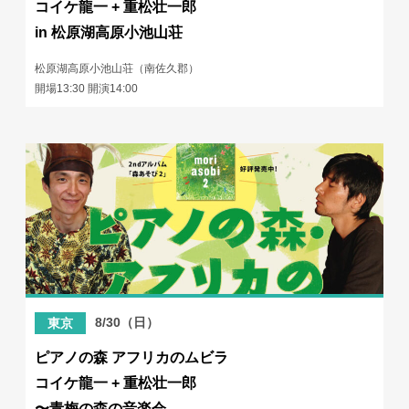
コイケ龍一 + 重松壮一郎
in 松原湖高原小池山荘
松原湖高原小池山荘（南佐久郡）
開場13:30 開演14:00
8/30（日）
東京
ピアノの森 アフリカのムビラ
コイケ龍一 + 重松壮一郎
〜青梅の森の音楽会