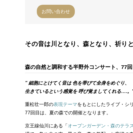
お問い合わせ
その音は川となり、森となり、祈り
森の自然と調和する半野外コンサート、77回
” 細胞にとけてく音は
色を帯びて全身をめぐり、
生きているという感覚を
呼び覚ましてくれる….。
重松壮一郎の
表現テーマ
をもとにしたライブ・シ
77回目は、夏の森での開催となります。
京王線仙川にある「
オープンガーデン・森のテラ