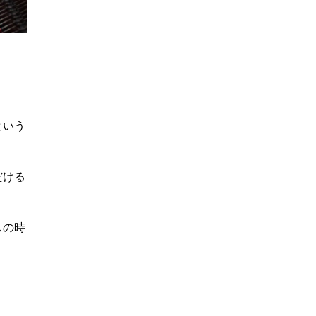
という
だける
しの時