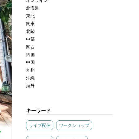
オンライン
北海道
東北
関東
北陸
中部
関西
四国
中国
九州
沖縄
海外
キーワード
ライブ配信
ワークショップ