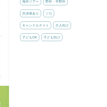
海外ツアー
野外・半野外
共演者あり
ソロ
キャンドルナイト
大人向け
子どもOK
子ども向け