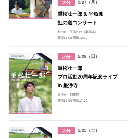
5/27（月）
大分
日々のレポート
重松壮一郎 & 平魚泳
虹の道コンサート
Specials
虹の道・工房たね（耶馬溪）
開場11:00 開演13:30
プロフィール
5/26（日）
大分
演奏依頼
重松壮一郎
プロ活動20周年記念ライブ
お問い合わせ
in 厳浄寺
厳浄寺（耶馬渓）
開場16:00 開演17:00
5/25（土）
大分