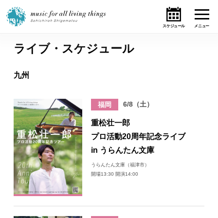
ライブ・スケジュール
ホーム
九州
ニュース
6/8（土）
福岡
テーマ
重松壮一郎
ライブ・スケジュール
プロ活動20周年記念ライブ
in うらんたん文庫
作品
うらんたん文庫（福津市）
開場13:30 開演14:00
オンライン・ショップ
ギャラリー