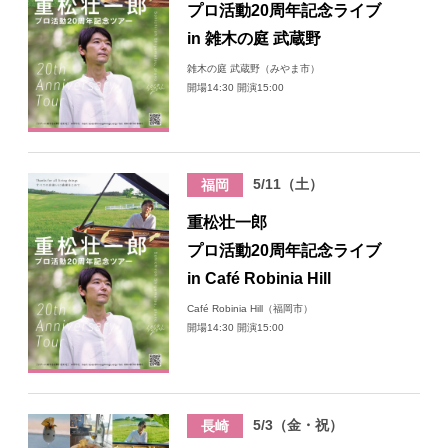
プロ活動20周年記念ライブ
in 雑木の庭 武蔵野
雑木の庭 武蔵野（みやま市）
開場14:30 開演15:00
5/11（土）
福岡
重松壮一郎
プロ活動20周年記念ライブ
in Café Robinia Hill
Café Robinia Hill（福岡市）
開場14:30 開演15:00
5/3（金・祝）
長崎