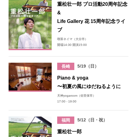
重松壮一郎 プロ活動20周年記念
&
Life Gallery 花 15周年記念ライ
ブ
喫茶ネイマ（大分市）
開場14:30 開演15:00
5/19（日）
長崎
Piano & yoga
〜初夏の風にゆだねるように
天神yogaroom（佐世保市）
17:00 - 19:00
5/12（日・祝）
福岡
重松壮一郎