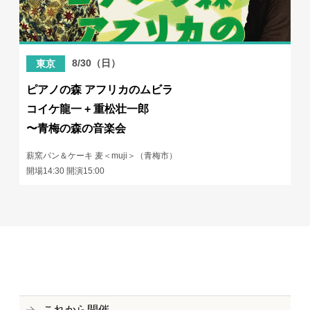
8/30（日）
東京
ピアノの森 アフリカのムビラ
コイケ龍一 + 重松壮一郎
〜青梅の森の音楽会
薪窯パン＆ケーキ 麦＜muji＞（青梅市）
開場14:30 開演15:00
これから開催