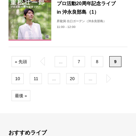
プロ活動20周年記念ライブ
in 沖永良部島（1）
昇龍洞 出口ガーデン（沖永良部島）
11:00 - 12:00
« 先頭
«
...
7
8
9
10
11
...
20
...
»
最後 »
おすすめライブ