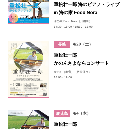
重松壮一郎 海のピアノ・ライブ
in 海の家 Food Nora
海の家 Food Nora（川棚町）
14:30 - 15:00 / 15:30 - 16:00
4/20（土）
長崎
重松壮一郎
かのんさよならコンサート
かのん［奏音］（佐世保市）
18:00 - 19:00
4/4（木）
鹿児島
重松壮一郎