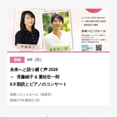
8/9（日）
長崎
未来へと語り継ぐ声 2026
～ 斉藤絹子 & 重松壮一郎
8.9 朗読とピアノのコンサート
長崎シビックホール（長崎市）
開場17:00 開演17:30