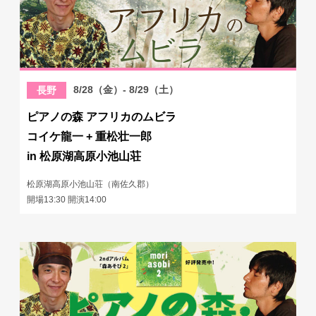
8/28（金）- 8/29（土）
長野
ピアノの森 アフリカのムビラ
コイケ龍一 + 重松壮一郎
in 松原湖高原小池山荘
松原湖高原小池山荘（南佐久郡）
開場13:30 開演14:00