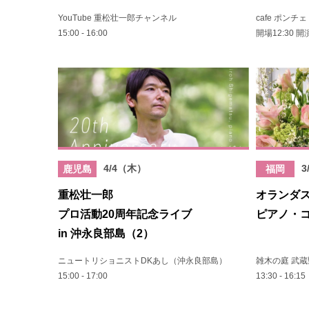
YouTube 重松壮一郎チャンネル
cafe ポン
15:00 - 16:00
開場12:30 開演
4/4（木）
3
鹿児島
福岡
重松壮一郎
オランダ
プロ活動20周年記念ライブ
ピアノ・
in 沖永良部島（2）
ニュートリショニストDKあし（沖永良部島）
雑木の庭 武
15:00 - 17:00
13:30 - 16:15