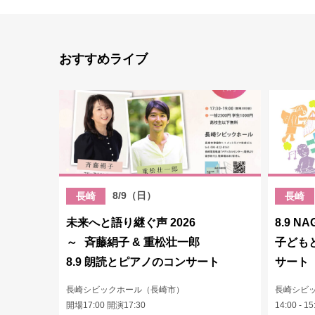
おすすめライブ
8/9（日）
長崎
長崎
未来へと語り継ぐ声 2026
8.9 NA
～ 斉藤絹子 & 重松壮一郎
子ども
8.9 朗読とピアノのコンサート
サート
長崎シビックホール（長崎市）
長崎シビ
開場17:00 開演17:30
14:00 - 15