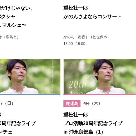
崎だけじゃない、
重松壮一郎
バクシャ
かのんさよならコンサート
& マルシェ〜
オ（広島市）
かのん［奏音］（佐世保市）
18:00 - 19:00
/7（日）
4/4（木）
鹿児島
郎
重松壮一郎
0周年記念ライブ
プロ活動20周年記念ライブ
 ポンチェ
in 沖永良部島（1）