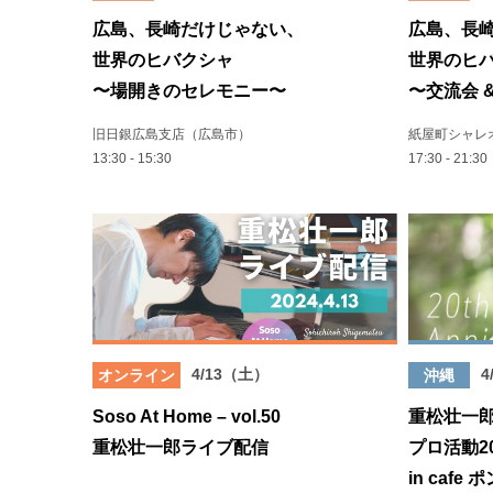
広島、長崎だけじゃない、
広島、長
世界のヒバクシャ
世界のヒ
〜場開きのセレモニー〜
〜交流会 
旧日銀広島支店（広島市）
紙屋町シャレ
13:30 - 15:30
17:30 - 21:30
4/13（土）
4
オンライン
沖縄
Soso At Home – vol.50
重松壮一
重松壮一郎ライブ配信
プロ活動2
in cafe