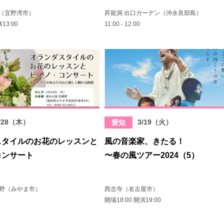
チェ（宜野湾市）
昇龍洞 出口ガーデン（沖永良部島）
13:00
11:00 - 12:00
/28（木）
3/19（火）
愛知
スタイルのお花のレッスンと
風の音楽家、きたる！
コンサート
〜春の風ツアー2024（5）
蔵野（みやま市）
西念寺（名古屋市）
開場18:00 開演19:00