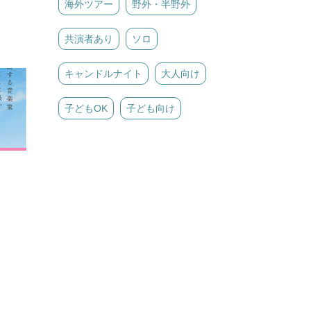
海外ツアー
野外・半野外
共演者あり
ソロ
キャンドルナイト
大人向け
子どもOK
子ども向け