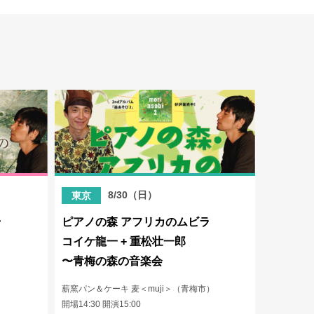
）
8/30（日）
東京
ラ
ピアノの森 アフリカのムビラ
コイケ龍一 + 重松壮一郎
〜青梅の森の音楽会
薪窯パン＆ケーキ 麦＜muji＞（青梅市）
開場14:30 開演15:00