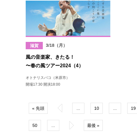
3/18（月）
滋賀
風の音楽家、きたる！
〜春の風ツアー2024（4）
オトナリスバコ（米原市）
開場17:30 開演18:00
« 先頭
«
...
10
...
19
50
...
»
最後 »