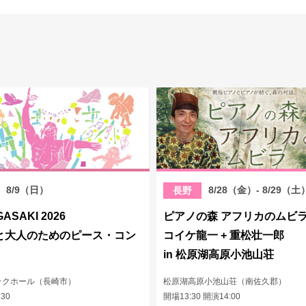
8/9（日）
8/28（金）- 8/29（土
長野
GASAKI 2026
ピアノの森 アフリカのムビ
と大人のためのピース・コン
コイケ龍一 + 重松壮一郎
in 松原湖高原小池山荘
ックホール（長崎市）
松原湖高原小池山荘（南佐久郡）
:30
開場13:30 開演14:00