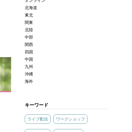
オンライン
北海道
東北
関東
北陸
中部
関西
四国
中国
九州
沖縄
海外
キーワード
ライブ配信
ワークショップ