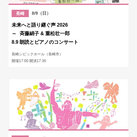
8/9（日）
長崎
未来へと語り継ぐ声 2026
～ 斉藤絹子 & 重松壮一郎
8.9 朗読とピアノのコンサート
長崎シビックホール（長崎市）
開場17:00 開演17:30