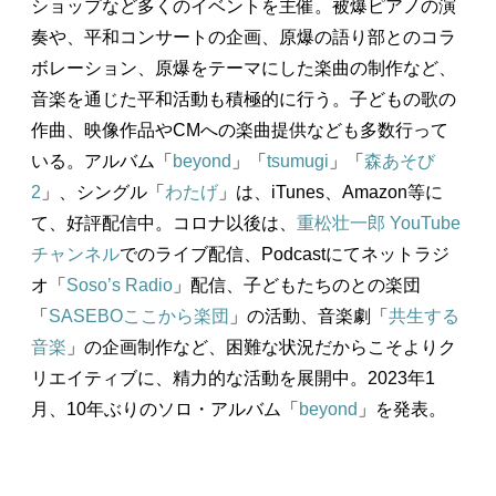
ショップなど多くのイベントを主催。被爆ピアノの演
奏や、平和コンサートの企画、原爆の語り部とのコラ
ボレーション、原爆をテーマにした楽曲の制作など、
音楽を通じた平和活動も積極的に行う。子どもの歌の
作曲、映像作品やCMへの楽曲提供なども多数行って
いる。アルバム「
beyond
」「
tsumugi
」「
森あそび
2
」、シングル「
わたげ
」は、iTunes、Amazon等に
て、好評配信中。コロナ以後は、
重松壮一郎 YouTube
チャンネル
でのライブ配信、Podcastにてネットラジ
オ「
Soso’s Radio
」配信、子どもたちのとの楽団
「
SASEBOここから楽団
」の活動、音楽劇「
共生する
音楽
」の企画制作など、困難な状況だからこそよりク
リエイティブに、精力的な活動を展開中。2023年1
月、10年ぶりのソロ・アルバム「
beyond
」を発表。