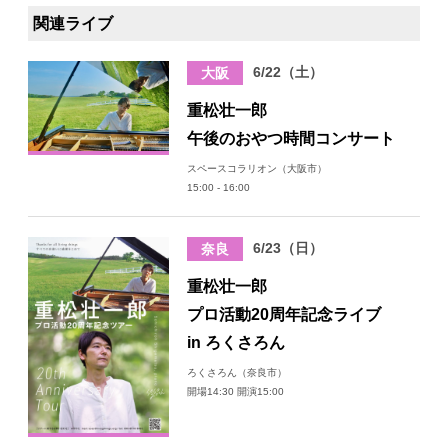
関連ライブ
6/22（土）
大阪
重松壮一郎
午後のおやつ時間コンサート
スペースコラリオン（大阪市）
15:00 - 16:00
6/23（日）
奈良
重松壮一郎
プロ活動20周年記念ライブ
in ろくさろん
ろくさろん（奈良市）
開場14:30 開演15:00