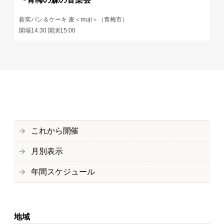
薪窯パン＆ケーキ 麦＜muji＞（青梅市）
開場14:30 開演15:00
これから開催
月別表示
年間スケジュール
地域