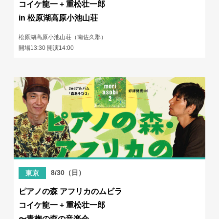
コイケ龍一 + 重松壮一郎
in 松原湖高原小池山荘
松原湖高原小池山荘（南佐久郡）
開場13:30 開演14:00
8/30（日）
東京
ピアノの森 アフリカのムビラ
コイケ龍一 + 重松壮一郎
〜青梅の森の音楽会