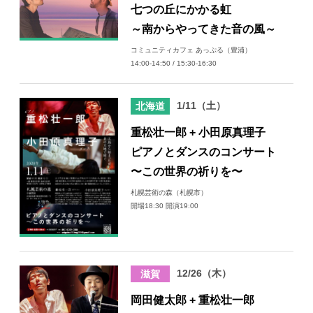
七つの丘にかかる虹
～南からやってきた音の風～
コミュニティカフェ あっぷる（豊浦）
14:00-14:50 / 15:30-16:30
1/11（土）
北海道
重松壮一郎 + 小田原真理子
ピアノとダンスのコンサート
〜この世界の祈りを〜
札幌芸術の森（札幌市）
開場18:30 開演19:00
12/26（木）
滋賀
岡田健太郎 + 重松壮一郎