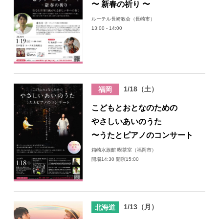
〜 新春の祈り 〜
日々のレポート
ルーテル長崎教会（長崎市）
13:00 - 14:00
Specials
プロフィール
1/18（土）
福岡
演奏依頼
こどもとおとなのための
やさしいあいのうた
お問い合わせ
〜うたとピアノのコンサート
箱崎水族館 喫茶室（福岡市）
開場14:30 開演15:00
1/13（月）
北海道