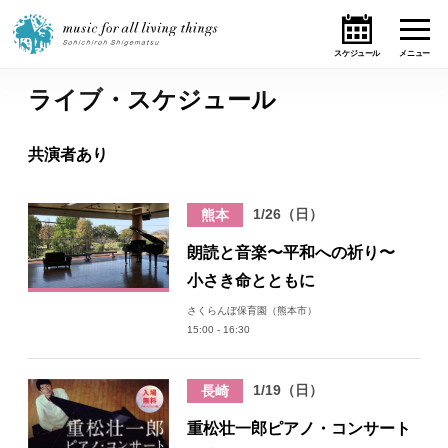
ライブ・スケジュール
ホーム
共演者あり
ニュース
1/26（日）
熊本
テーマ
朗読と音楽〜平和への祈り〜
ライブ・スケジュール
小さき命とともに
さくらんぼ保育園（熊本市）
作品
15:00 - 16:30
オンライン・ショップ
1/19（日）
長崎
ギャラリー
重松壮一郎ピアノ・コンサート