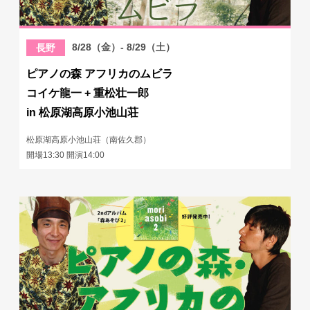
8/28（金）- 8/29（土）
長野
ピアノの森 アフリカのムビラ
コイケ龍一 + 重松壮一郎
in 松原湖高原小池山荘
松原湖高原小池山荘（南佐久郡）
開場13:30 開演14:00