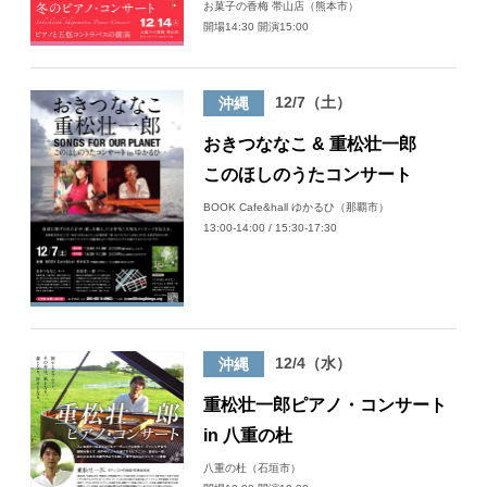
お菓子の香梅 帯山店（熊本市）
開場14:30 開演15:00
12/7（土）
沖縄
おきつななこ & 重松壮一郎
このほしのうたコンサート
BOOK Cafe&hall ゆかるひ（那覇市）
13:00-14:00 / 15:30-17:30
12/4（水）
沖縄
重松壮一郎ピアノ・コンサート
in 八重の杜
八重の杜（石垣市）