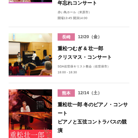
年忘れコンサート
赤い鳥ホール（米原市）
開場13:45 開演14:00
12/20（金）
長崎
重松つむぎ & 壮一郎
クリスマス・コンサート
SDA佐世保キリスト教会（佐世保市）
18:00 - 18:30
12/14（土）
熊本
重松壮一郎 冬のピアノ・コンサ
ート
ピアノと五弦コントラバスの競
演