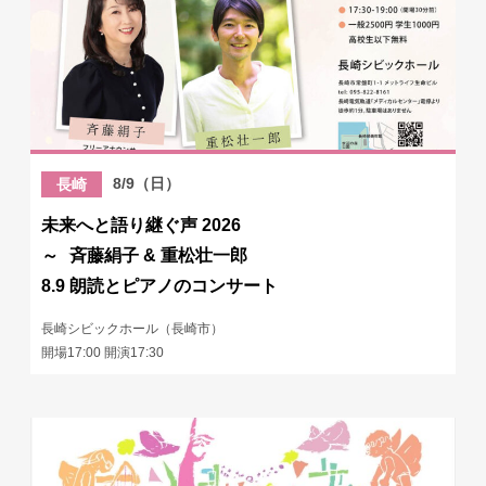
8/9（日）
長崎
未来へと語り継ぐ声 2026
～ 斉藤絹子 & 重松壮一郎
8.9 朗読とピアノのコンサート
長崎シビックホール（長崎市）
開場17:00 開演17:30