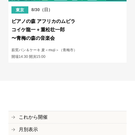
8/30（日）
東京
ピアノの森 アフリカのムビラ
コイケ龍一 + 重松壮一郎
〜青梅の森の音楽会
薪窯パン＆ケーキ 麦＜muji＞（青梅市）
開場14:30 開演15:00
これから開催
月別表示