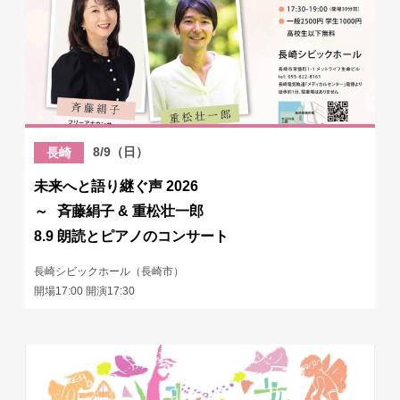
8/9（日）
長崎
未来へと語り継ぐ声 2026
～ 斉藤絹子 & 重松壮一郎
8.9 朗読とピアノのコンサート
長崎シビックホール（長崎市）
開場17:00 開演17:30