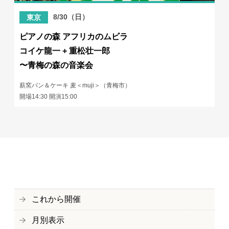
8/30（日）
東京
ピアノの森 アフリカのムビラ
コイケ龍一 + 重松壮一郎
〜青梅の森の音楽会
薪窯パン＆ケーキ 麦＜muji＞（青梅市）
開場14:30 開演15:00
これから開催
月別表示