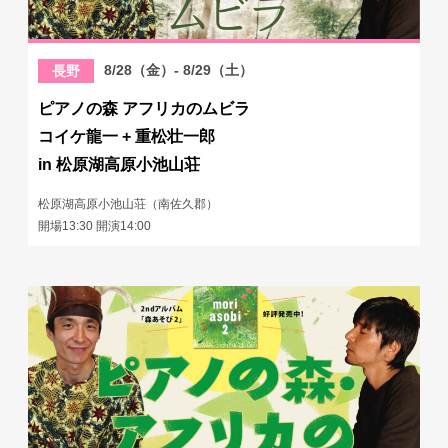
8/28（金）- 8/29（土）
長野
ピアノの森 アフリカのムビラ
コイケ龍一 + 重松壮一郎
in 松原湖高原小池山荘
松原湖高原小池山荘（南佐久郡）
開場13:30 開演14:00