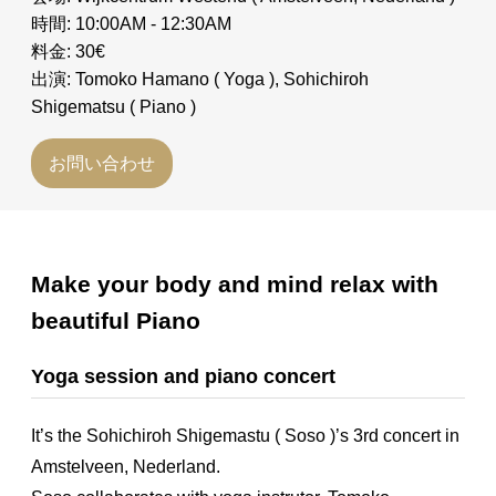
時間: 10:00AM - 12:30AM
料金: 30€
出演: Tomoko Hamano ( Yoga ), Sohichiroh
Shigematsu ( Piano )
お問い合わせ
Make your body and mind relax with
beautiful Piano
Yoga session and piano concert
It’s the Sohichiroh Shigemastu ( Soso )’s 3rd concert in
Amstelveen, Nederland.