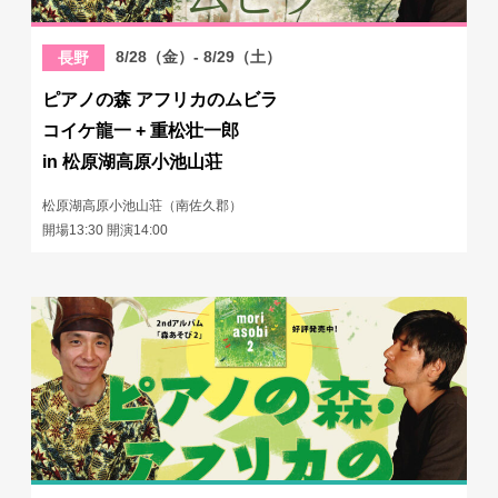
8/28（金）- 8/29（土）
長野
ピアノの森 アフリカのムビラ
コイケ龍一 + 重松壮一郎
in 松原湖高原小池山荘
松原湖高原小池山荘（南佐久郡）
開場13:30 開演14:00