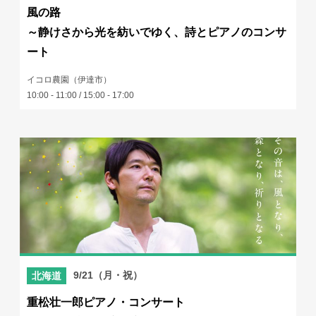
風の路
～静けさから光を紡いでゆく、詩とピアノのコンサ
ート
イコロ農園（伊達市）
10:00 - 11:00 / 15:00 - 17:00
9/21（月・祝）
北海道
重松壮一郎ピアノ・コンサート