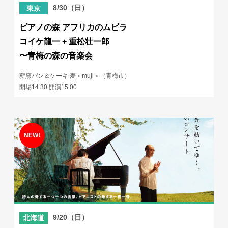
8/30（日）
東京
ピアノの森 アフリカのムビラ
コイケ龍一 + 重松壮一郎
〜青梅の森の音楽会
薪窯パン＆ケーキ 麦＜muji＞（青梅市）
開場14:30 開演15:00
9/20（日）
北海道