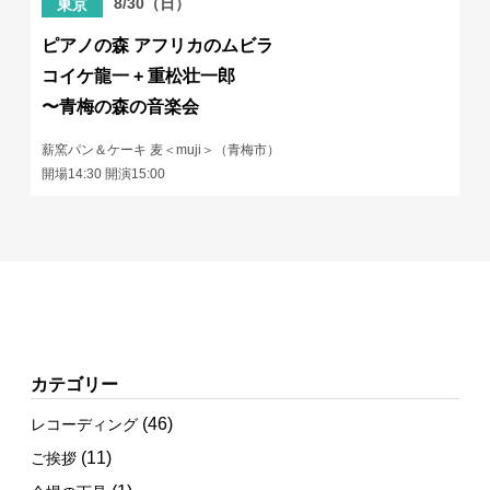
8/30（日）
東京
ピアノの森 アフリカのムビラ
コイケ龍一 + 重松壮一郎
〜青梅の森の音楽会
薪窯パン＆ケーキ 麦＜muji＞（青梅市）
開場14:30 開演15:00
カテゴリー
(46)
レコーディング
(11)
ご挨拶