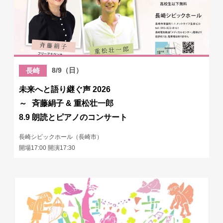
8/9（日）
長崎
未来へと語り継ぐ声 2026
～ 斉藤絹子 & 重松壮一郎
8.9 朗読とピアノのコンサート
長崎シビックホール（長崎市）
開場17:00 開演17:30