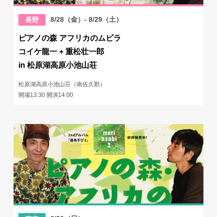
8/28（金）- 8/29（土）
長野
ピアノの森 アフリカのムビラ
コイケ龍一 + 重松壮一郎
in 松原湖高原小池山荘
松原湖高原小池山荘（南佐久郡）
開場13:30 開演14:00