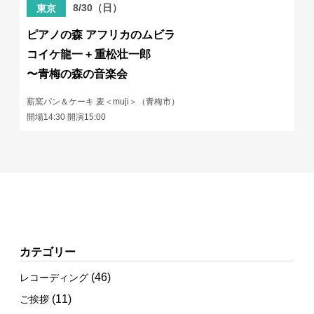
8/30（日）
東京
ピアノの森 アフリカのムビラ
コイケ龍一 + 重松壮一郎
〜青梅の森の音楽会
薪窯パン＆ケーキ 麦＜muji＞（青梅市）
開場14:30 開演15:00
カテゴリー
(46)
レコーディング
(11)
ご挨拶