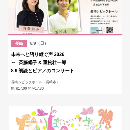
8/9（日）
長崎
未来へと語り継ぐ声 2026
～ 斉藤絹子 & 重松壮一郎
8.9 朗読とピアノのコンサート
長崎シビックホール（長崎市）
開場17:00 開演17:30