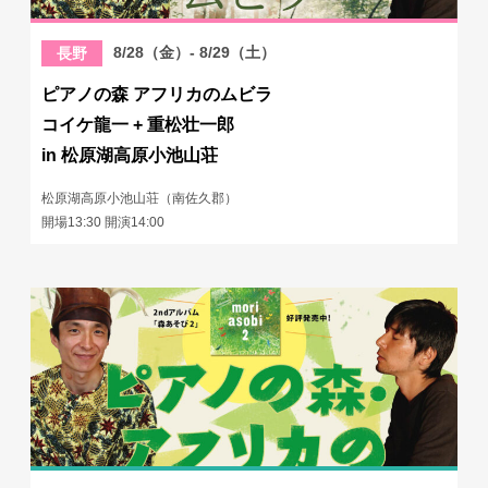
8/28（金）- 8/29（土）
長野
ピアノの森 アフリカのムビラ
コイケ龍一 + 重松壮一郎
in 松原湖高原小池山荘
松原湖高原小池山荘（南佐久郡）
開場13:30 開演14:00