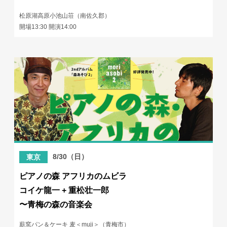
松原湖高原小池山荘（南佐久郡）
開場13:30 開演14:00
8/30（日）
東京
ピアノの森 アフリカのムビラ
コイケ龍一 + 重松壮一郎
〜青梅の森の音楽会
薪窯パン＆ケーキ 麦＜muji＞（青梅市）