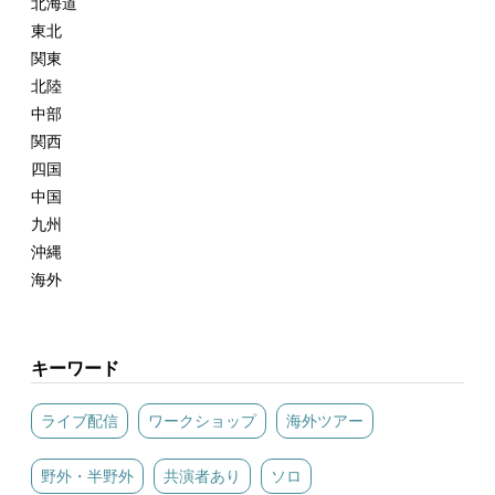
北海道
東北
関東
北陸
中部
関西
四国
中国
九州
沖縄
海外
キーワード
ライブ配信
ワークショップ
海外ツアー
野外・半野外
共演者あり
ソロ