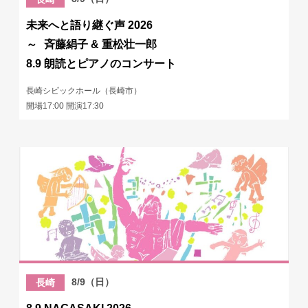
未来へと語り継ぐ声 2026
～ 斉藤絹子 & 重松壮一郎
8.9 朗読とピアノのコンサート
長崎シビックホール（長崎市）
開場17:00 開演17:30
8/9（日）
長崎