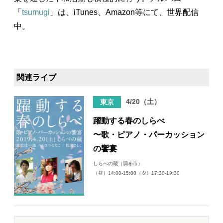
「
tsumugi
」は、iTunes、Amazon等にて、世界配信
中。
関連ライブ
4/20（土）
東京
躍動する春のしらべ
〜歌・ピアノ・パーカッション
の饗宴
しらべの蔵（調布市）
（昼）14:00-15:00（夕）17:30-19:30