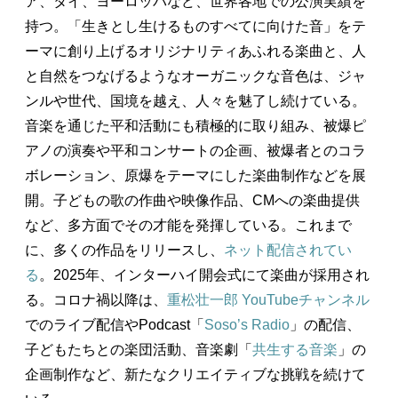
ア、タイ、ヨーロッパなど、世界各地での公演実績を
持つ。「生きとし生けるものすべてに向けた音」をテ
ーマに創り上げるオリジナリティあふれる楽曲と、人
と自然をつなげるようなオーガニックな音色は、ジャ
ンルや世代、国境を越え、人々を魅了し続けている。
音楽を通じた平和活動にも積極的に取り組み、被爆ピ
アノの演奏や平和コンサートの企画、被爆者とのコラ
ボレーション、原爆をテーマにした楽曲制作などを展
開。子どもの歌の作曲や映像作品、CMへの楽曲提供
など、多方面でその才能を発揮している。これまで
に、多くの作品をリリースし、
ネット配信されてい
る
。2025年、インターハイ開会式にて楽曲が採用され
る。コロナ禍以降は、
重松壮一郎 YouTubeチャンネル
でのライブ配信やPodcast「
Soso’s Radio
」の配信、
子どもたちとの楽団活動、音楽劇「
共生する音楽
」の
企画制作など、新たなクリエイティブな挑戦を続けて