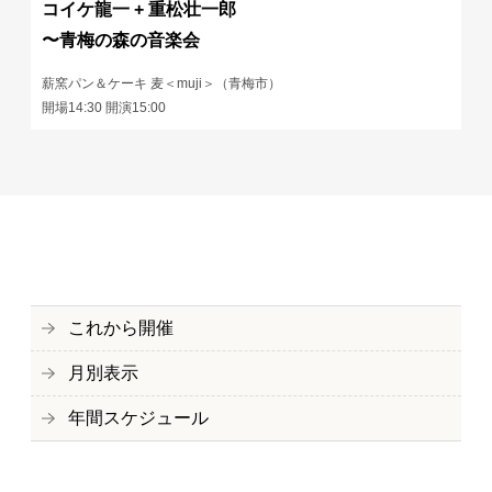
コイケ龍一 + 重松壮一郎
〜青梅の森の音楽会
薪窯パン＆ケーキ 麦＜muji＞（青梅市）
開場14:30 開演15:00
これから開催
月別表示
年間スケジュール