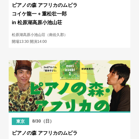
ピアノの森 アフリカのムビラ
コイケ龍一 + 重松壮一郎
in 松原湖高原小池山荘
松原湖高原小池山荘（南佐久郡）
開場13:30 開演14:00
8/30（日）
東京
ピアノの森 アフリカのムビラ