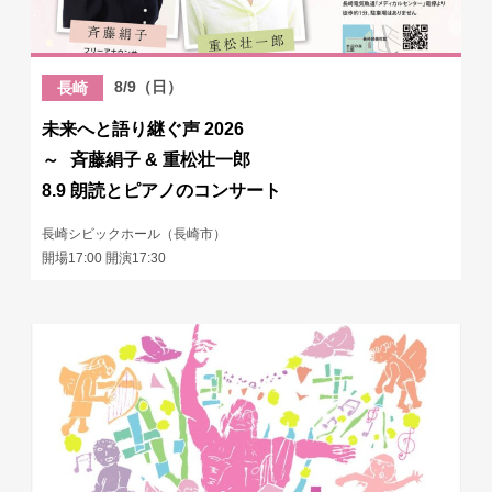
8/9（日）
長崎
未来へと語り継ぐ声 2026
～ 斉藤絹子 & 重松壮一郎
8.9 朗読とピアノのコンサート
長崎シビックホール（長崎市）
開場17:00 開演17:30