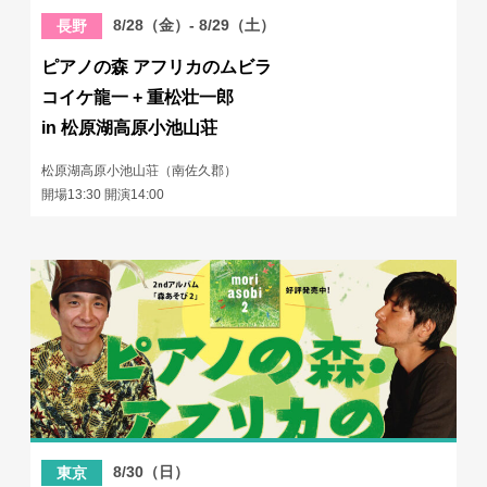
8/28（金）- 8/29（土）
長野
ピアノの森 アフリカのムビラ
コイケ龍一 + 重松壮一郎
in 松原湖高原小池山荘
松原湖高原小池山荘（南佐久郡）
開場13:30 開演14:00
8/30（日）
東京