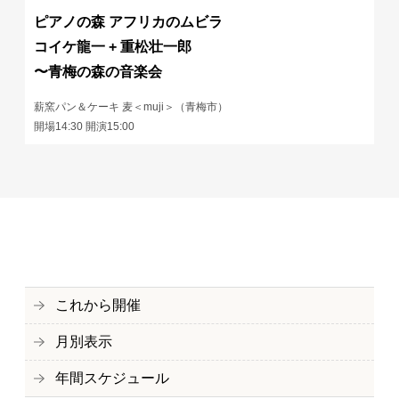
ピアノの森 アフリカのムビラ
コイケ龍一 + 重松壮一郎
〜青梅の森の音楽会
薪窯パン＆ケーキ 麦＜muji＞（青梅市）
開場14:30 開演15:00
これから開催
月別表示
年間スケジュール