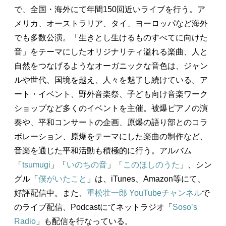
で、全国・海外にて年間150回近いライブを行う。ア
メリカ、オーストラリア、タイ、ヨーロッパなど海外
でも多数公演。「生きとし生けるものすべてに向けた
音」をテーマにしたオリジナリティ溢れる楽曲、人と
自然をつなげるようなオーガニックな音色は、ジャン
ルや世代、国境を越え、人々を魅了し続けている。ア
ート・イベント、野外音楽祭、子ども向け音楽ワーク
ショップなど多くのイベントを主催。被爆ピアノの演
奏や、平和コンサートの企画、原爆の語り部とのコラ
ボレーション、原爆をテーマにした楽曲の制作など、
音楽を通じた平和活動も積極的に行う。アルバム
「
tsumugi
」「
いのちの音
」「
このほしのうた
」、シン
グル「
僕がいたこと
」は、iTunes、Amazon等にて、
好評配信中。また、
重松壮一郎 YouTubeチャンネル
で
のライブ配信、Podcastにてネットラジオ「
Soso’s
Radio
」も配信を行なっている。