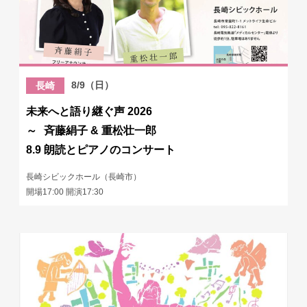
8/9（日）
長崎
未来へと語り継ぐ声 2026
～ 斉藤絹子 & 重松壮一郎
8.9 朗読とピアノのコンサート
長崎シビックホール（長崎市）
開場17:00 開演17:30