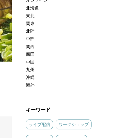
オンライン
北海道
東北
関東
北陸
中部
関西
四国
中国
九州
沖縄
海外
キーワード
ライブ配信
ワークショップ