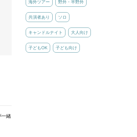
海外ツアー
野外・半野外
共演者あり
ソロ
キャンドルナイト
大人向け
子どもOK
子ども向け
が一緒