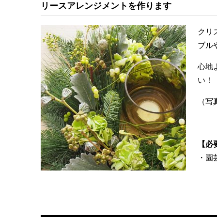
リースアレンジメントを作ります
クリ
ブル
心地
い！
（写
【必
・園