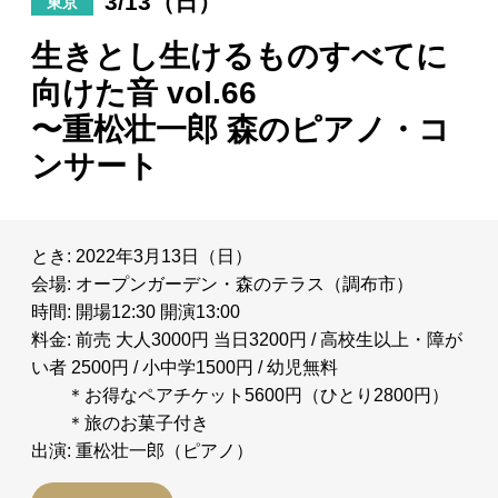
3/13（日）
東京
日々のレポート
生きとし生けるものすべてに
向けた音 vol.66
Specials
〜重松壮一郎 森のピアノ・コ
ンサート
プロフィール
演奏依頼
とき: 2022年3月13日（日）
会場: オープンガーデン・森のテラス（調布市）
お問い合わせ
時間: 開場12:30 開演13:00
料金: 前売 大人3000円 当日3200円 / 高校生以上・障が
い者 2500円 / 小中学1500円 / 幼児無料
＊お得なペアチケット5600円（ひとり2800円）
＊旅のお菓子付き
出演: 重松壮一郎（ピアノ）