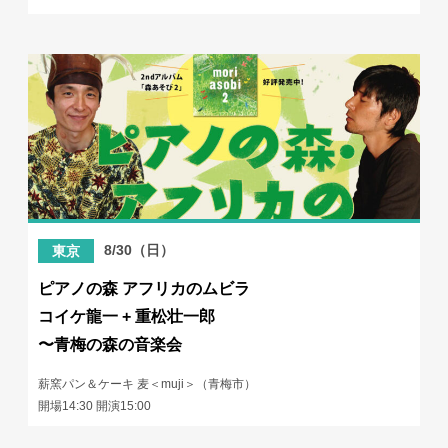
8/30（日）
東京
ピアノの森 アフリカのムビラ
コイケ龍一 + 重松壮一郎
〜青梅の森の音楽会
薪窯パン＆ケーキ 麦＜muji＞（青梅市）
開場14:30 開演15:00