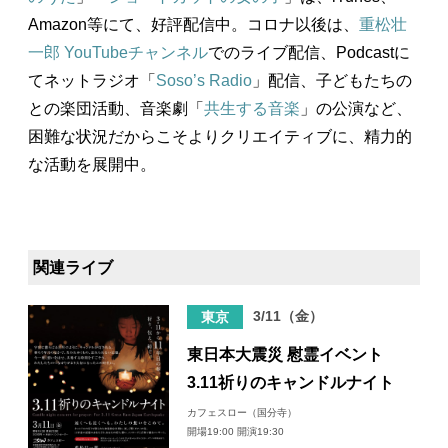
Amazon等にて、好評配信中。コロナ以後は、
重松壮
一郎 YouTubeチャンネル
でのライブ配信、Podcastに
てネットラジオ「
Soso’s Radio
」配信、子どもたちの
との楽団活動、音楽劇「
共生する音楽
」の公演など、
困難な状況だからこそよりクリエイティブに、精力的
な活動を展開中。
関連ライブ
3/11（金）
東京
東日本大震災 慰霊イベント
3.11祈りのキャンドルナイト
カフェスロー（国分寺）
開場19:00 開演19:30