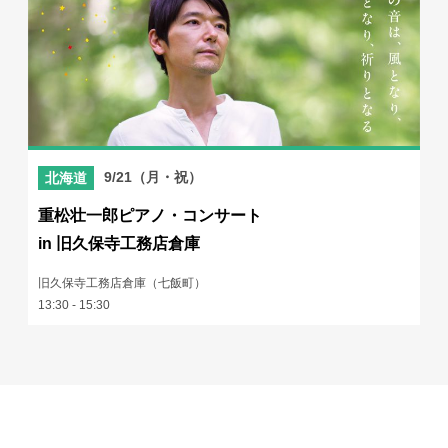
9/21（月・祝）
北海道
重松壮一郎ピアノ・コンサート
in 旧久保寺工務店倉庫
旧久保寺工務店倉庫（七飯町）
13:30 - 15:30