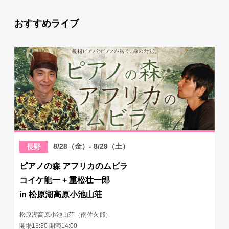
おすすめライブ
8/28（金）- 8/29（土）
長野
ピアノの森 アフリカのムビラ
コイケ龍一 + 重松壮一郎
in 松原湖高原小池山荘
松原湖高原小池山荘（南佐久郡）
開場13:30 開演14:00