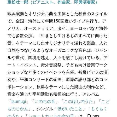
重松壮一郎（ピアニスト、作曲家、即興演奏家）
即興演奏とオリジナル曲を主体とした独自のスタイル
で、全国・海外にて年間150回近いライブを行う。ア
メリカ、オーストラリア、タイ、ヨーロッパなど海外
でも多数公演。「生きとし生けるものすべてに向けた
音」をテーマにしたオリジナリティ溢れる楽曲、人と
自然をつなげるようなオーガニックな音色は、ジャン
ルや世代、国境を越え、人々を魅了し続けている。ア
ート・イベント、野外音楽祭、子ども向け音楽ワーク
ショップなど多くのイベントを主催。被爆ピアノの演
奏や、平和コンサートの企画、原爆の語り部とのコラ
ボレーション、原爆をテーマにした楽曲の制作など、
音楽を通じた平和活動も積極的に行う。アルバム
「
tsumugi
」「
いのちの音
」「
このほしのうた
」「
こど
ものじかん
」、シングル「
僕がいたこと
」「
もくもく
のうた
」「
ショートカットの女の子
」は、iTunes、