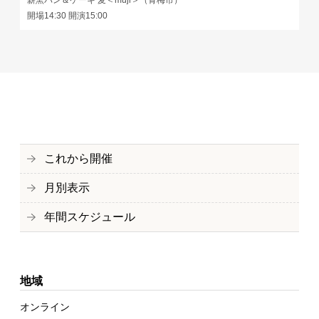
薪窯パン＆ケーキ 麦＜muji＞（青梅市）
開場14:30 開演15:00
これから開催
月別表示
年間スケジュール
地域
オンライン