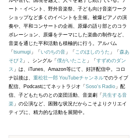
ルや世代、国境を越え、人々を魅了し続けている。ア
ート・イベント、野外音楽祭、子ども向け音楽ワーク
ショップなど多くのイベントを主催。被爆ピアノの演
奏や、平和コンサートの企画、原爆の語り部とのコラ
ボレーション、原爆をテーマにした楽曲の制作など、
音楽を通じた平和活動も積極的に行う。アルバム
「
tsumugi
」「
いのちの音
」「
このほしのうた
」「
森あ
そび 2
」、シングル「
僕がいたこと
」「
すずめのダン
ス
」は、iTunes、Amazon等にて、好評配信中。コロ
ナ以後は、
重松壮一郎 YouTubeチャンネル
でのライブ
配信、Podcastにてネットラジオ「
Soso’s Radio
」配
信、子どもたちのとの楽団活動、音楽劇「
共生する音
楽
」の公演など、困難な状況だからこそよりクリエイ
ティブに、精力的な活動を展開中。