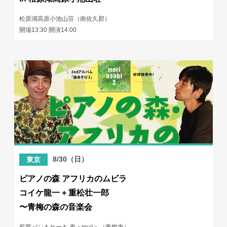
松原湖高原小池山荘（南佐久郡）
開場13:30 開演14:00
8/30（日）
東京
ピアノの森 アフリカのムビラ
コイケ龍一 + 重松壮一郎
〜青梅の森の音楽会