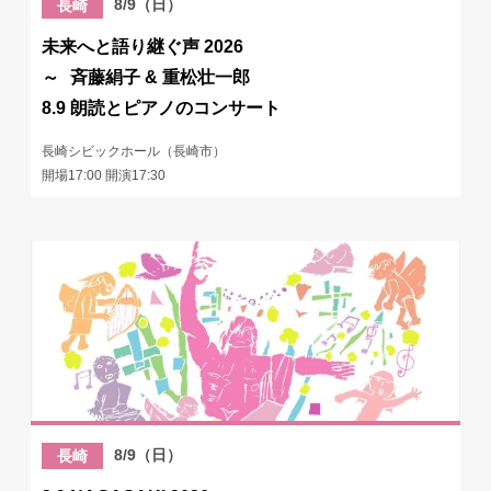
8/9（日）
長崎
未来へと語り継ぐ声 2026
～ 斉藤絹子 & 重松壮一郎
8.9 朗読とピアノのコンサート
長崎シビックホール（長崎市）
開場17:00 開演17:30
8/9（日）
長崎