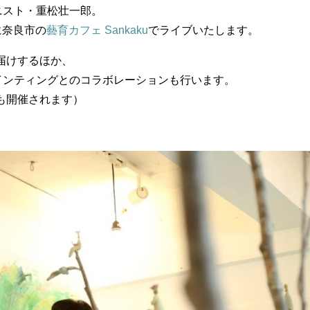
ニスト・重松壮一郎。
に奈良市の
藝育カフェ Sankaku
でライブいたします。
届けするほか、
インティングとのコラボレーションも行います。
個展も開催されます）