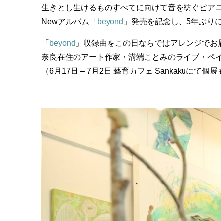
生きとし生けるものすべてに向けて音を紡ぐピア
Newアルバム「
beyond
」発売を記念し、5年ぶり
「
beyond
」収録曲をこの日ならではアレンジでお
奈良在住のアート作家・溝端ことみのライブ・ペ
（6月17日 – 7月2日 藝育カフェ Sankakuにて