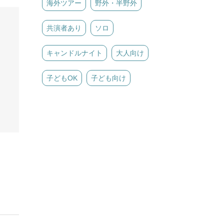
海外ツアー
野外・半野外
共演者あり
ソロ
キャンドルナイト
大人向け
子どもOK
子ども向け