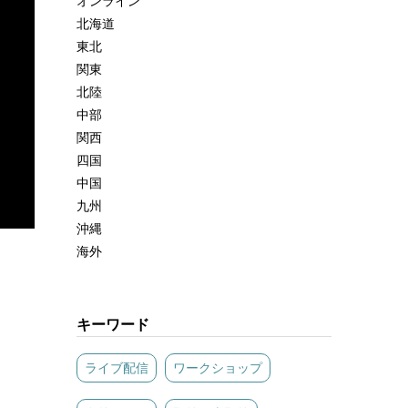
オンライン
北海道
東北
関東
北陸
中部
関西
四国
中国
九州
沖縄
海外
キーワード
ライブ配信
ワークショップ