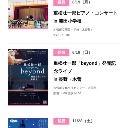
6/19（月）
長野
日々のレポート
重松壮一郎ピアノ・コンサート
in 開田小学校
Specials
木曽町立開田小学校（木曽郡）
9:45 - 10:30
プロフィール
6/18（日）
長野
演奏依頼
重松壮一郎「beyond」発売記
念ライブ
お問い合わせ
in 長野・木曽
木曽町文化交流センター（木曽郡）
開場14:00 開演14:30
11/28（土）
長野