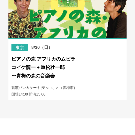
8/30（日）
東京
ピアノの森 アフリカのムビラ
コイケ龍一 + 重松壮一郎
〜青梅の森の音楽会
薪窯パン＆ケーキ 麦＜muji＞（青梅市）
開場14:30 開演15:00