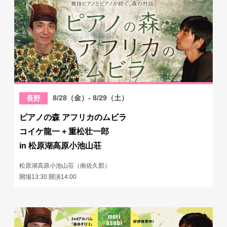
8/28（金）- 8/29（土）
長野
ピアノの森 アフリカのムビラ
コイケ龍一 + 重松壮一郎
in 松原湖高原小池山荘
松原湖高原小池山荘（南佐久郡）
開場13:30 開演14:00