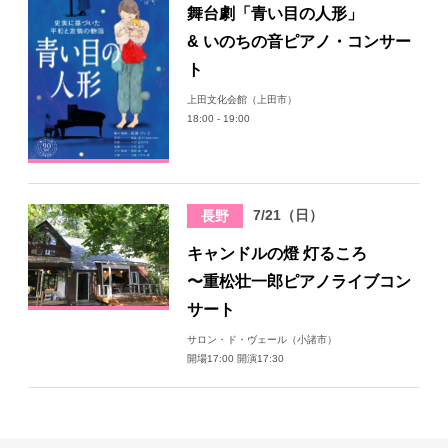
舞台劇「青い目の人形」
& いのちの音ピアノ・コンサー
ト
上田文化会館（上田市）
18:00 - 19:00
7/21（日）
長野
キャンドルの燈 灯るころ
〜重松壮一郎ピアノライブコン
サート
サロン・ド・ヴェール（小諸市）
開場17:00 開演17:30