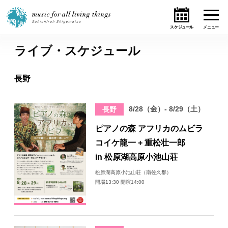
ライブ・スケジュール
ホーム
長野
ニュース
8/28（金）- 8/29（土）
長野
テーマ
ピアノの森 アフリカのムビラ
ライブ・スケジュール
コイケ龍一 + 重松壮一郎
in 松原湖高原小池山荘
作品
松原湖高原小池山荘（南佐久郡）
開場13:30 開演14:00
オンライン・ショップ
ギャラリー