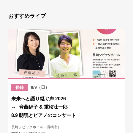
おすすめライブ
8/9（日）
長崎
未来へと語り継ぐ声 2026
～ 斉藤絹子 & 重松壮一郎
8.9 朗読とピアノのコンサート
長崎シビックホール（長崎市）