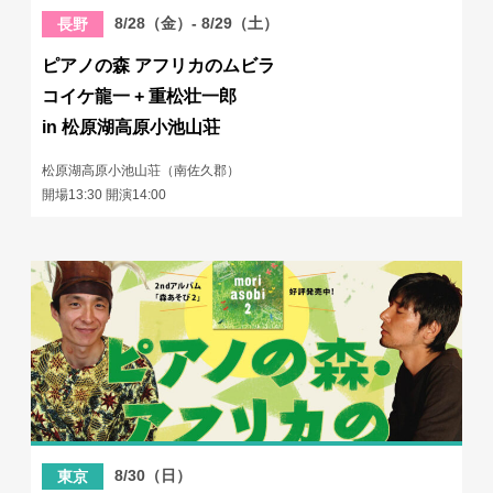
8/28（金）- 8/29（土）
長野
ピアノの森 アフリカのムビラ
コイケ龍一 + 重松壮一郎
in 松原湖高原小池山荘
松原湖高原小池山荘（南佐久郡）
開場13:30 開演14:00
8/30（日）
東京