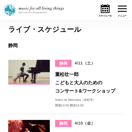
ライブ・スケジュール
ホーム
静岡
ニュース
4/11（土）
静岡
テーマ
重松壮一郎
ライブ・スケジュール
こどもと大人のための
コンサート&ワークショップ
作品
Salon de Mannaka（浜松市）
開場13:00 開演14:00
オンライン・ショップ
4/10（金）
静岡
ギャラリー