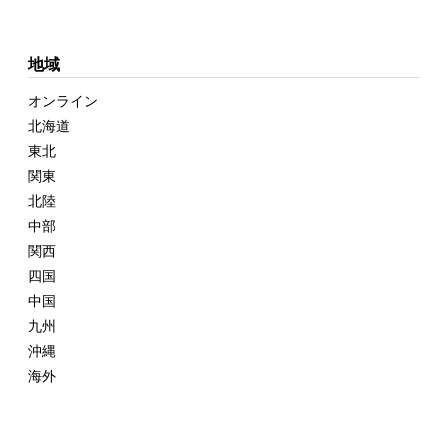
地域
オンライン
北海道
東北
関東
北陸
中部
関西
四国
中国
九州
沖縄
海外