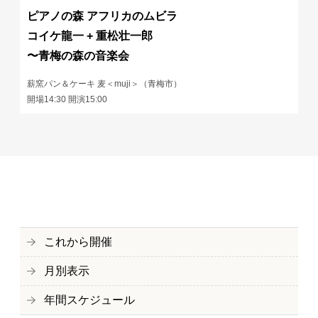
ピアノの森 アフリカのムビラ
コイケ龍一 + 重松壮一郎
〜青梅の森の音楽会
薪窯パン＆ケーキ 麦＜muji＞（青梅市）
開場14:30 開演15:00
これから開催
月別表示
年間スケジュール