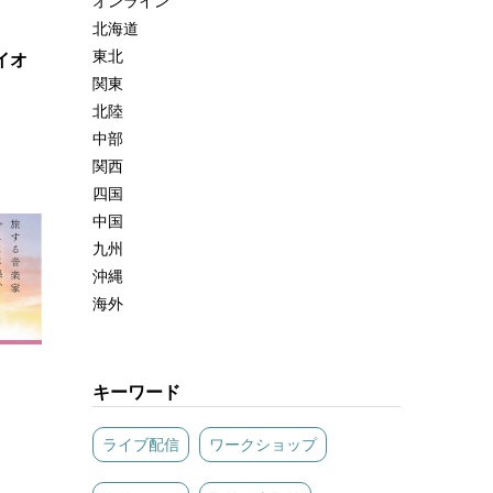
オンライン
北海道
東北
イオ
関東
北陸
中部
関西
四国
中国
九州
沖縄
海外
キーワード
ライブ配信
ワークショップ