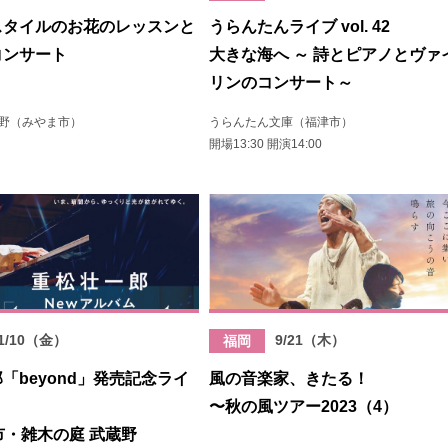
スタイルのお花のレッスンと
うらんたんライブ vol. 42
コンサート
大きな海へ ～ 詩とピアノとヴァ
リンのコンサート～
蔵野（みやま市）
うらんたん文庫（福津市）
開場13:30 開演14:00
1/10（金）
9/21（木）
福岡
「beyond」発売記念ライ
風の音楽家、きたる！
〜秋の風ツアー2023（4）
ま市・雑木の庭 武蔵野