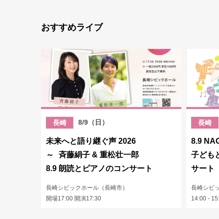
おすすめライブ
8/9（日）
長崎
長崎
未来へと語り継ぐ声 2026
8.9 NA
～ 斉藤絹子 & 重松壮一郎
子ども
8.9 朗読とピアノのコンサート
サート
長崎シビックホール（長崎市）
長崎シビ
開場17:00 開演17:30
14:00 - 15