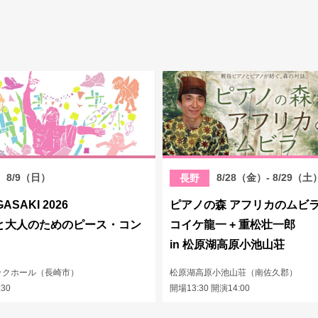
8/9（日）
8/28（金）- 8/29（土
長野
GASAKI 2026
ピアノの森 アフリカのムビ
と大人のためのピース・コン
コイケ龍一 + 重松壮一郎
in 松原湖高原小池山荘
ックホール（長崎市）
松原湖高原小池山荘（南佐久郡）
:30
開場13:30 開演14:00