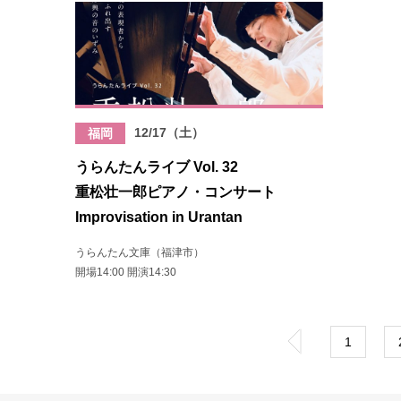
12/17（土）
福岡
うらんたんライブ Vol. 32
重松壮一郎ピアノ・コンサート
Improvisation in Urantan
うらんたん文庫（福津市）
開場14:00 開演14:30
«
1