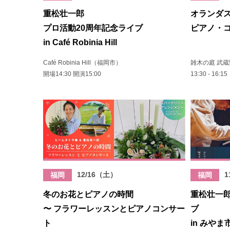
重松壮一郎
オランダ
プロ活動20周年記念ライブ
ピアノ・
in Café Robinia Hill
Café Robinia Hill（福岡市）
雑木の庭 武
開場14:30 開演15:00
13:30 - 16:15
12/16（土）
1
福岡
福岡
冬のお花とピアノの時間
重松壮一郎
〜 フラワーレッスンとピアノコンサー
ブ
ト
in みや