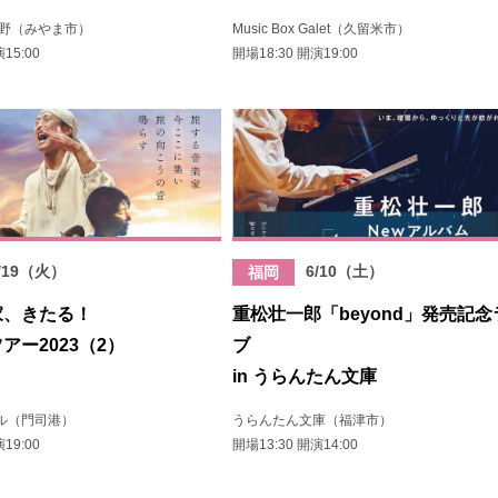
蔵野（みやま市）
Music Box Galet（久留米市）
15:00
開場18:30 開演19:00
/19（火）
6/10（土）
福岡
家、きたる！
重松壮一郎「beyond」発売記念
アー2023（2）
ブ
in うらんたん文庫
ル（門司港）
うらんたん文庫（福津市）
19:00
開場13:30 開演14:00