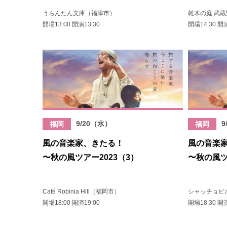
うらんたん文庫（福津市）
雑木の庭 武
開場13:00 開演13:30
開場14:30 開演
9/20（水）
9
福岡
福岡
風の音楽家、きたる！
風の音楽
〜秋の風ツアー2023（3）
〜秋の風ツ
Café Robinia Hill（福岡市）
シャッチョビ
開場18:00 開演19:00
開場18:30 開演