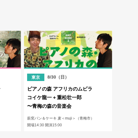
）
8/30（日）
東京
ラ
ピアノの森 アフリカのムビラ
コイケ龍一 + 重松壮一郎
〜青梅の森の音楽会
薪窯パン＆ケーキ 麦＜muji＞（青梅市）
開場14:30 開演15:00