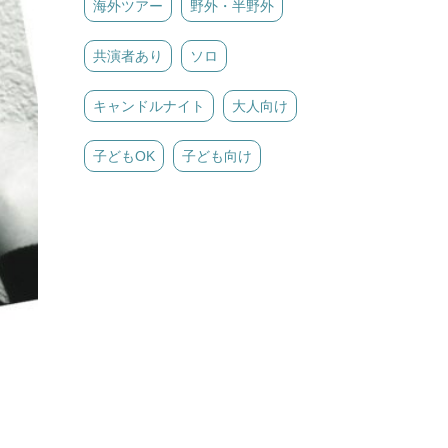
海外ツアー
野外・半野外
共演者あり
ソロ
キャンドルナイト
大人向け
子どもOK
子ども向け