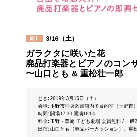
3/16（土）
岡山
ガラクタに咲いた花
廃品打楽器とピアノのコン
〜山口とも & 重松壮一郎
とき: 2019年3月16日（土）
会場: 玉野市中央図書館内多目的室（玉野市
時間: 開場17:30 開演18:00
料金: 玉野・灘崎 子ども劇場 会員無料 / 一般
出演: 山口とも（廃品パーカッション）、重