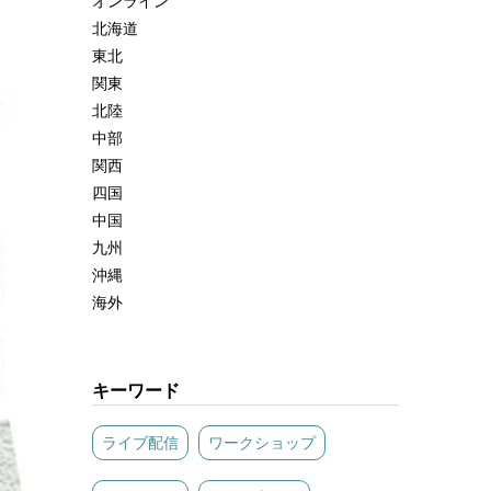
オンライン
北海道
東北
関東
北陸
中部
関西
四国
中国
九州
沖縄
海外
キーワード
ライブ配信
ワークショップ