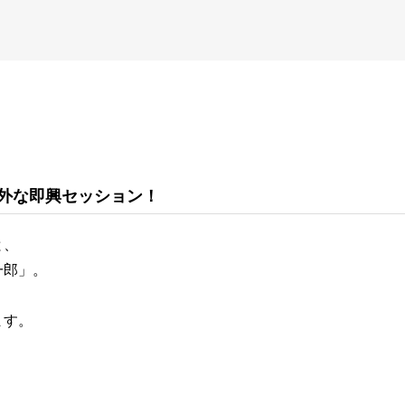
、
外な即興セッション！
と、
一郎」。
ます。