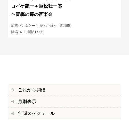
コイケ龍一 + 重松壮一郎
〜青梅の森の音楽会
薪窯パン＆ケーキ 麦＜muji＞（青梅市）
開場14:30 開演15:00
これから開催
月別表示
年間スケジュール