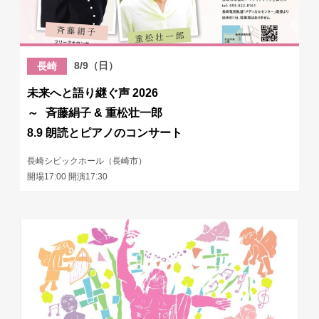
8/9（日）
長崎
未来へと語り継ぐ声 2026
～ 斉藤絹子 & 重松壮一郎
8.9 朗読とピアノのコンサート
長崎シビックホール（長崎市）
開場17:00 開演17:30