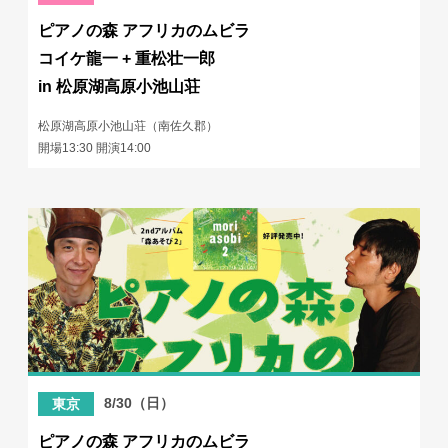
ピアノの森 アフリカのムビラ
コイケ龍一 + 重松壮一郎
in 松原湖高原小池山荘
松原湖高原小池山荘（南佐久郡）
開場13:30 開演14:00
8/30（日）
東京
ピアノの森 アフリカのムビラ