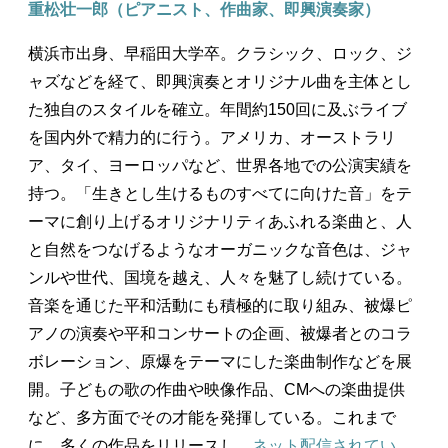
重松壮一郎（ピアニスト、作曲家、即興演奏家）
横浜市出身、早稲田大学卒。クラシック、ロック、ジ
ャズなどを経て、即興演奏とオリジナル曲を主体とし
た独自のスタイルを確立。年間約150回に及ぶライブ
を国内外で精力的に行う。アメリカ、オーストラリ
ア、タイ、ヨーロッパなど、世界各地での公演実績を
持つ。「生きとし生けるものすべてに向けた音」をテ
ーマに創り上げるオリジナリティあふれる楽曲と、人
と自然をつなげるようなオーガニックな音色は、ジャ
ンルや世代、国境を越え、人々を魅了し続けている。
音楽を通じた平和活動にも積極的に取り組み、被爆ピ
アノの演奏や平和コンサートの企画、被爆者とのコラ
ボレーション、原爆をテーマにした楽曲制作などを展
開。子どもの歌の作曲や映像作品、CMへの楽曲提供
など、多方面でその才能を発揮している。これまで
に、多くの作品をリリースし、
ネット配信されてい