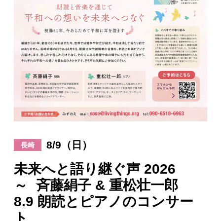
日々のレポート
Specials
プロフィール
演奏依頼
お問い合わせ
8/9（日）
長崎
未来へと語り継ぐ声 2026
～ 斉藤絹子 & 重松壮一郎
8.9 朗読とピアノのコンサー
ト