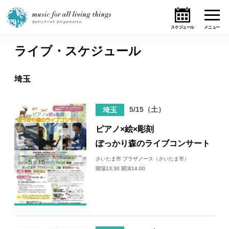
ライブ・スケジュール
ホーム
埼玉
ニュース
5/15（土）
埼玉
テーマ
ピアノ×絵×彫刻
ライブ・スケジュール
ぽっかり森のライブコンサート
さいたま市 プラザノース（さいたま市）
作品
開場13:30 開演14:00
オンライン・ショップ
ギャラリー