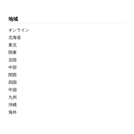
地域
オンライン
北海道
東北
関東
北陸
中部
関西
四国
中国
九州
沖縄
海外