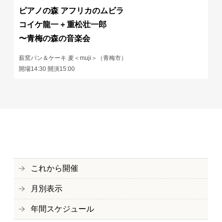
ピアノの森 アフリカのムビラ
コイケ龍一 + 重松壮一郎
〜青梅の森の音楽会
薪窯パン＆ケーキ 麦＜muji＞（青梅市）
開場14:30 開演15:00
これから開催
月別表示
年間スケジュール