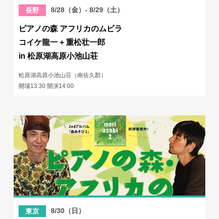
8/28（金）- 8/29（土）
長野
ピアノの森 アフリカのムビラ
コイケ龍一 + 重松壮一郎
in 松原湖高原小池山荘
松原湖高原小池山荘（南佐久郡）
開場13:30 開演14:00
8/30（日）
東京