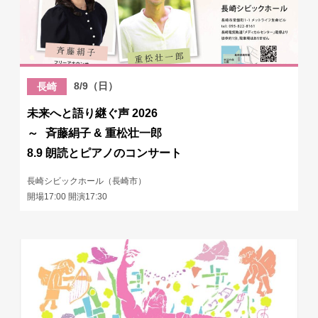
8/9（日）
長崎
未来へと語り継ぐ声 2026
～ 斉藤絹子 & 重松壮一郎
8.9 朗読とピアノのコンサート
長崎シビックホール（長崎市）
開場17:00 開演17:30