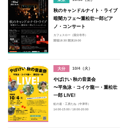
日々のレポート
秋のキャンドルナイト・ライブ
暗闇カフェ〜重松壮一郎ピア
Specials
ノ・コンサート
カフェスロー（国分寺市）
開場18:30 開演19:00
プロフィール
演奏依頼
10/4（火）
大分
お問い合わせ
やばけい 秋の音楽会
〜平魚泳・コイケ龍一・重松壮
一郎 LIVE!
虹の道・工房たね（中津市）
14:00-15:00 / 18:00-20:00