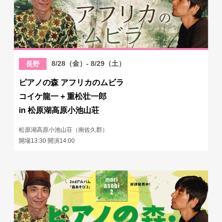
8/28（金）- 8/29（土）
長野
ピアノの森 アフリカのムビラ
コイケ龍一 + 重松壮一郎
in 松原湖高原小池山荘
松原湖高原小池山荘（南佐久郡）
開場13:30 開演14:00