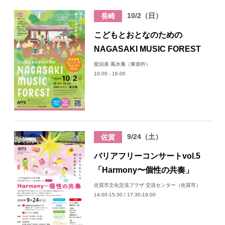
10/2（日）
長崎
こどもとおとなのための
NAGASAKI MUSIC FOREST
龍頭泉 風水庵（東彼杵）
10:00 - 16:00
9/24（土）
佐賀
バリアフリーコンサートvol.5
「Harmony〜個性の共奏」
佐賀市文化交流プラザ 交流センター（佐賀市）
14:00-15:30 / 17:30-19:00