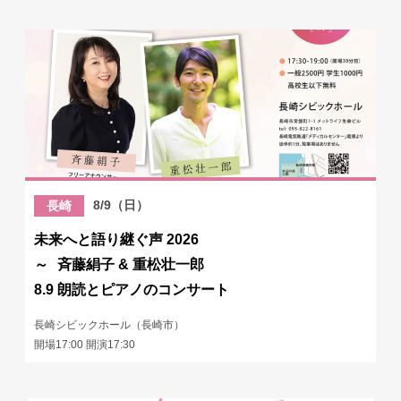
8/9（日）
長崎
未来へと語り継ぐ声 2026
～ 斉藤絹子 & 重松壮一郎
8.9 朗読とピアノのコンサート
長崎シビックホール（長崎市）
開場17:00 開演17:30