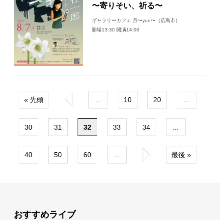
〜寄りそい、祈る〜
ギャラリーカフェ 月〜yue〜（広島市）
開場13:30 開演14:00
« 先頭
«
...
10
20
...
30
31
32
33
34
...
40
50
60
...
»
最後 »
おすすめライブ