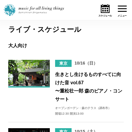
ライブ・スケジュール
ホーム
大人向け
ニュース
10/16（日）
東京
テーマ
生きとし生けるものすべてに向
ライブ・スケジュール
けた音 vol.67
〜重松壮一郎 森のピアノ・コン
作品
サート
オープンガーデン・森のテラス（調布市）
オンライン・ショップ
開場12:30 開演13:00
ギャラリー
10/15（土）
東京