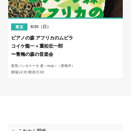
8/30（日）
東京
ピアノの森 アフリカのムビラ
コイケ龍一 + 重松壮一郎
〜青梅の森の音楽会
薪窯パン＆ケーキ 麦＜muji＞（青梅市）
開場14:30 開演15:00
これから開催