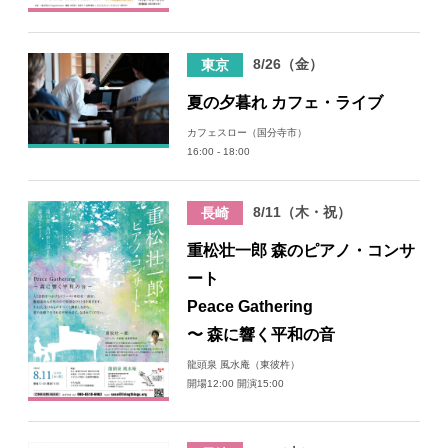
8/26（金）
東京
夏の夕暮れ カフェ・ライブ
カフェスロー（国分寺市）
16:00 - 18:00
8/11（木・祝）
長崎
重松壮一郎 森のピアノ・コンサ
ート
Peace Gathering
〜 森に響く平和の音
龍頭泉 風水庵（東彼杵）
開場12:00 開演15:00