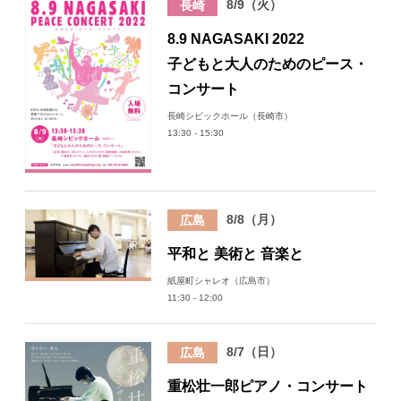
8/9（火）
長崎
8.9 NAGASAKI 2022
子どもと大人のためのピース・
コンサート
長崎シビックホール（長崎市）
13:30 - 15:30
8/8（月）
広島
平和と 美術と 音楽と
紙屋町シャレオ（広島市）
11:30 - 12:00
8/7（日）
広島
重松壮一郎ピアノ・コンサート