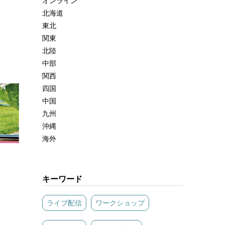
オンライン
北海道
東北
関東
北陸
中部
関西
四国
中国
九州
沖縄
海外
キーワード
ライブ配信
ワークショップ