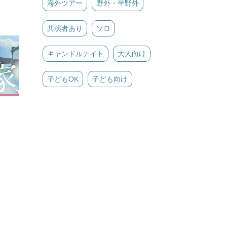
海外ツアー
野外・半野外
共演者あり
ソロ
キャンドルナイト
大人向け
子どもOK
子ども向け