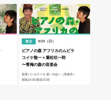
）
8/30（日）
東京
ラ
ピアノの森 アフリカのムビラ
コイケ龍一 + 重松壮一郎
〜青梅の森の音楽会
薪窯パン＆ケーキ 麦＜muji＞（青梅市）
開場14:30 開演15:00