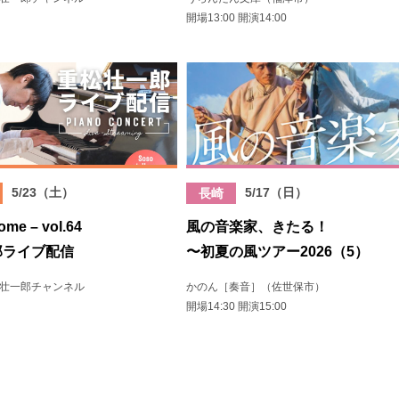
開場13:00 開演14:00
5/23（土）
5/17（日）
長崎
ome – vol.64
風の音楽家、きたる！
郎ライブ配信
〜初夏の風ツアー2026（5）
重松壮一郎チャンネル
かのん［奏音］（佐世保市）
開場14:30 開演15:00