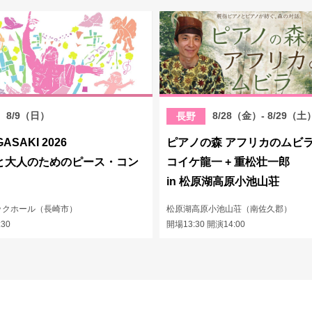
8/9（日）
8/28（金）- 8/29（土
長野
GASAKI 2026
ピアノの森 アフリカのムビ
と大人のためのピース・コン
コイケ龍一 + 重松壮一郎
in 松原湖高原小池山荘
ックホール（長崎市）
松原湖高原小池山荘（南佐久郡）
:30
開場13:30 開演14:00