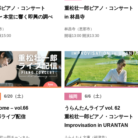
郎ピアノ・コンサート
重松壮一郎ピアノ・コンサート
〜 本堂に響く即興の調べ
in 林昌寺
市）
林昌寺（恵那市）
15:00
開場13:00 開演13:30
6/20（土）
6/6（土）
福岡
ome – vol.66
うらんたんライブ vol. 62
郎ライブ配信
重松壮一郎ピアノ・コンサート
Improvisation in URANTAN
重松壮一郎チャンネル
うらんたん文庫（福津市）