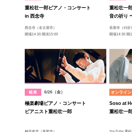
重松壮一郎ピアノ・コンサート
重松壮一
in 西念寺
音の祈り 
西念寺（名古屋市）
長善寺（刈谷
開場14:30 開演15:00
開場14:30 開演
6/26（金）
岐阜
オンライン
極楽劇場ピアノ・コンサート
Soso at H
ピアニスト重松壮一郎
重松壮一
極楽食堂（恵那市）
YouTube 