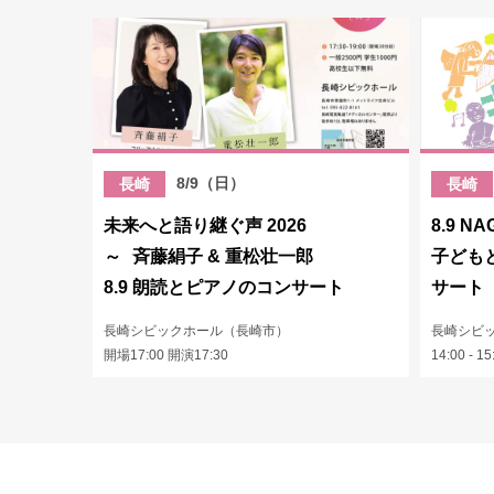
8/9（日）
長崎
長崎
未来へと語り継ぐ声 2026
8.9 NA
～ 斉藤絹子 & 重松壮一郎
子ども
8.9 朗読とピアノのコンサート
サート
長崎シビックホール（長崎市）
長崎シビ
開場17:00 開演17:30
14:00 - 15