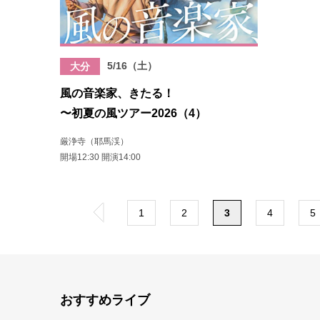
5/16（土）
大分
風の音楽家、きたる！
〜初夏の風ツアー2026（4）
厳浄寺（耶馬渓）
開場12:30 開演14:00
«
1
2
3
4
5
おすすめライブ