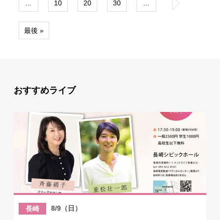
...
10
20
30
...
»
最後 »
おすすめライブ
8/9（日）
長崎