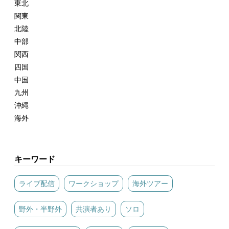
東北
関東
北陸
中部
関西
四国
中国
九州
沖縄
海外
キーワード
ライブ配信
ワークショップ
海外ツアー
野外・半野外
共演者あり
ソロ