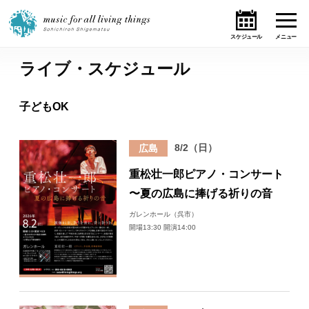
ライブ・スケジュール
ホーム
子どもOK
ニュース
8/2（日）
広島
テーマ
重松壮一郎ピアノ・コンサート
ライブ・スケジュール
〜夏の広島に捧げる祈りの音
ガレンホール（呉市）
作品
開場13:30 開演14:00
オンライン・ショップ
ギャラリー