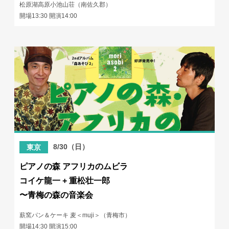
松原湖高原小池山荘（南佐久郡）
開場13:30 開演14:00
8/30（日）
東京
ピアノの森 アフリカのムビラ
コイケ龍一 + 重松壮一郎
〜青梅の森の音楽会
薪窯パン＆ケーキ 麦＜muji＞（青梅市）
開場14:30 開演15:00