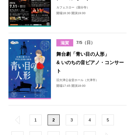
カフェスロー（国分寺）
開場18:30 開演19:00
7/5（日）
滋賀
舞台劇「青い目の人形」
& いのちの音ピアノ・コンサー
ト
旧大津公会堂ホール（大津市）
開場17:45 開演18:00
«
1
2
3
4
5