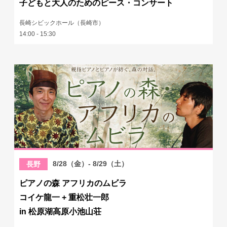
子どもと大人のためのピース・コンサート
長崎シビックホール（長崎市）
14:00 - 15:30
8/28（金）- 8/29（土）
長野
ピアノの森 アフリカのムビラ
コイケ龍一 + 重松壮一郎
in 松原湖高原小池山荘