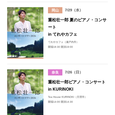
7/29（水）
岡山
重松壮一郎 夏のピアノ・コンサ
ート
in てれやカフェ
てれやカフェ（瀬戸内市）
開場18:30 開演19:00
7/26（日）
奈良
重松壮一郎ピアノ・コンサート
in KURINOKI
Tea House KURINOKI（天理市）
開場14:00 開演14:30