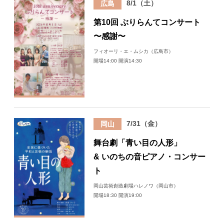
8/1（土）
広島
日々のレポート
第10回 ぶりらんてコンサート
〜感謝〜
Specials
フィオーリ・エ・ムシカ（広島市）
開場14:00 開演14:30
プロフィール
演奏依頼
7/31（金）
岡山
お問い合わせ
舞台劇「青い目の人形」
& いのちの音ピアノ・コンサー
ト
岡山芸術創造劇場ハレノワ（岡山市）
開場18:30 開演19:00