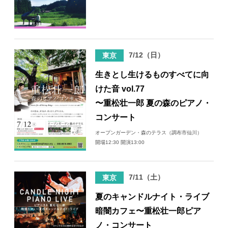
7/12（日）
東京
生きとし生けるものすべてに向
けた音 vol.77
〜重松壮一郎 夏の森のピアノ・
コンサート
オープンガーデン・森のテラス（調布市仙川）
開場12:30 開演13:00
7/11（土）
東京
夏のキャンドルナイト・ライブ
暗闇カフェ〜重松壮一郎ピア
ノ・コンサート